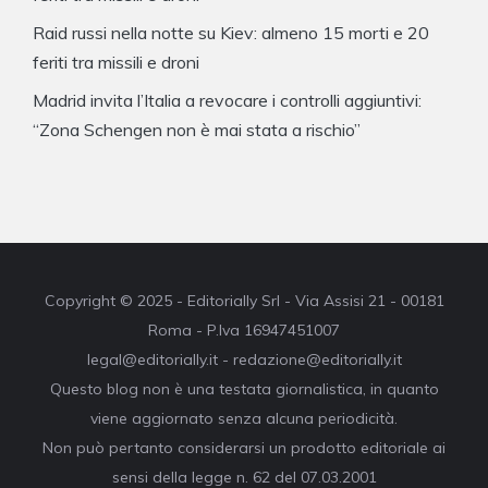
Raid russi nella notte su Kiev: almeno 15 morti e 20
feriti tra missili e droni
Madrid invita l’Italia a revocare i controlli aggiuntivi:
“Zona Schengen non è mai stata a rischio”
Copyright © 2025 - Editorially Srl - Via Assisi 21 - 00181
Roma - P.Iva 16947451007
legal@editorially.it - redazione@editorially.it
Questo blog non è una testata giornalistica, in quanto
viene aggiornato senza alcuna periodicità.
Non può pertanto considerarsi un prodotto editoriale ai
sensi della legge n. 62 del 07.03.2001