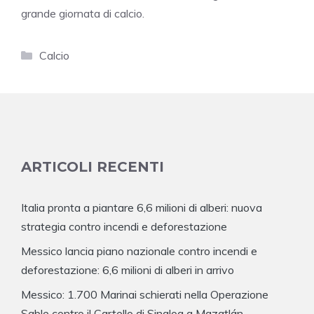
grande giornata di calcio.
Categorie
Calcio
ARTICOLI RECENTI
Italia pronta a piantare 6,6 milioni di alberi: nuova
strategia contro incendi e deforestazione
Messico lancia piano nazionale contro incendi e
deforestazione: 6,6 milioni di alberi in arrivo
Messico: 1.700 Marinai schierati nella Operazione
Sable contro il Cartello di Sinaloa a Mazatlán