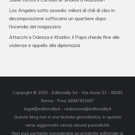
Los Angeles sotto assedio: milioni di chili di cibo in
decomposizione soffocano un quartiere dopo
l’incendio del magazzino
Attacchi a Odessa e Kharkiv, il Papa chiede fine alle
violenze e appello alla diplomazia
Copyright © 2025 - Editorially Srl - Via Assisi 21 - 00181
Roma - P.Iva 16947451007
legal@editorially.it - redazione@editorially.it
Questo blog non è una testata giornalistica, in quanto
viene aggiornato senza alcuna periodicità.
Non può pertanto considerarsi un prodotto editoriale ai