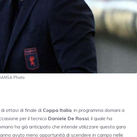
- ©ANSA Photo
i ottavi di finale di
Coppa Italia
, in programma domani a
casione per il tecnico
Daniele De Rossi
, il quale ha
romano ha già anticipato che intende utilizzare questa gara
e hanno avuto meno opportunità di scendere in campo nelle