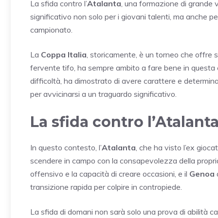
La sfida contro l’
Atalanta
, una formazione di grande va
significativo non solo per i giovani talenti, ma anche p
campionato.
La
Coppa Italia
, storicamente, è un torneo che offre s
fervente tifo, ha sempre ambito a fare bene in questa
difficoltà, ha dimostrato di avere carattere e determina
per avvicinarsi a un traguardo significativo.
La sfida contro l’Atalant
In questo contesto, l’
Atalanta
, che ha visto l’ex gioca
scendere in campo con la consapevolezza della propri
offensivo e la capacità di creare occasioni, e il
Genoa
transizione rapida per colpire in contropiede.
La sfida di domani non sarà solo una prova di abilità c