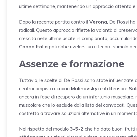
ultime settimane, mantenendo un approccio attento e
Dopo la recente partita contro il
Verona
, De Rossi ha 
radicali. Questo approccio riflette la volontà di preserv
crescita nelle ultime uscite in campionato, accumulando 
Coppa Italia
potrebbe rivelarsi un ulteriore stimolo per 
Assenze e formazione
Tuttavia, le scelte di De Rossi sono state influenzate 
centrocampista ucraino
Malinovskyi
e il difensore
Sab
ancora in fase di recupero da un infortunio muscolare,
muscolare che lo esclude dalla lista dei convocati. Q
costretto a trovare soluzioni alternative in un momento
Nel rispetto del modulo
3-5-2
che ha dato buoni frutti 
affidamento su alcuni giovani e riserve per questa sfid