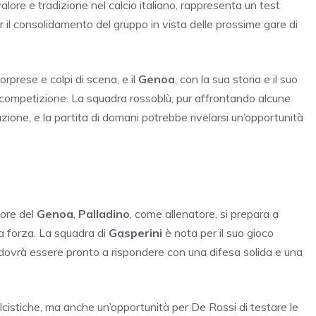
lore e tradizione nel calcio italiano, rappresenta un test
er il consolidamento del gruppo in vista delle prossime gare di
orprese e colpi di scena, e il
Genoa
, con la sua storia e il suo
 competizione. La squadra rossoblù, pur affrontando alcune
zione, e la partita di domani potrebbe rivelarsi un’opportunità
a
tore del
Genoa
,
Palladino
, come allenatore, si prepara a
a forza. La squadra di
Gasperini
è nota per il suo gioco
dovrà essere pronto a rispondere con una difesa solida e una
alcistiche, ma anche un’opportunità per De Rossi di testare le