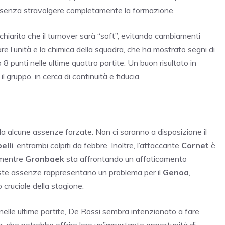
 senza stravolgere completamente la formazione.
chiarito che il turnover sarà “soft”, evitando cambiamenti
are l’unità e la chimica della squadra, che ha mostrato segni di
8 punti nelle ultime quattro partite. Un buon risultato in
il gruppo, in cerca di continuità e fiducia.
da alcune assenze forzate. Non ci saranno a disposizione il
elli
, entrambi colpiti da febbre. Inoltre, l’attaccante
Cornet
è
 mentre
Gronbaek
sta affrontando un affaticamento
ueste assenze rappresentano un problema per il
Genoa
,
 cruciale della stagione.
nelle ultime partite, De Rossi sembra intenzionato a fare
a, che potrebbe offrire loro un’importante opportunità di