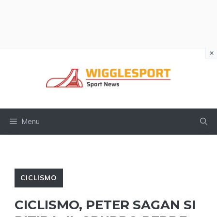
×
Vai
al
contenuto
Menu
CICLISMO
CICLISMO, PETER SAGAN SI