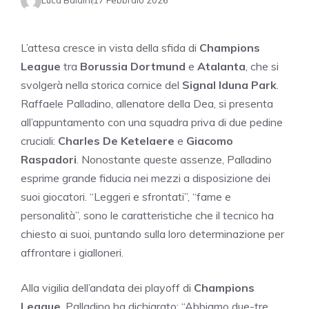
Luca Baldini
17 Febbraio 2026
L’attesa cresce in vista della sfida di
Champions
League
tra
Borussia Dortmund
e
Atalanta
, che si
svolgerà nella storica cornice del
Signal Iduna Park
.
Raffaele Palladino, allenatore della Dea, si presenta
all’appuntamento con una squadra priva di due pedine
cruciali:
Charles De Ketelaere
e
Giacomo
Raspadori
. Nonostante queste assenze, Palladino
esprime grande fiducia nei mezzi a disposizione dei
suoi giocatori. “Leggeri e sfrontati”, “fame e
personalità”, sono le caratteristiche che il tecnico ha
chiesto ai suoi, puntando sulla loro determinazione per
affrontare i gialloneri.
Alla vigilia dell’andata dei playoff di
Champions
League
, Palladino ha dichiarato: “Abbiamo due-tre