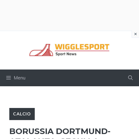
×
Vai
al
contenuto
Menu
CALCIO
BORUSSIA DORTMUND-