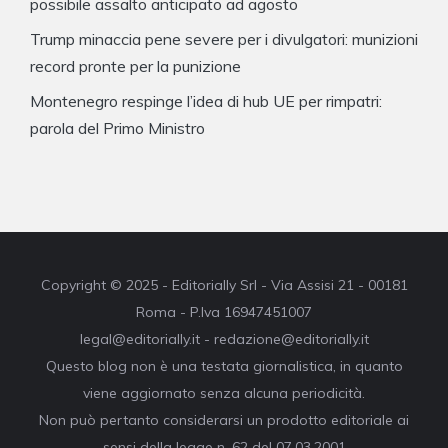
possibile assalto anticipato ad agosto
Trump minaccia pene severe per i divulgatori: munizioni
record pronte per la punizione
Montenegro respinge l’idea di hub UE per rimpatri:
parola del Primo Ministro
Copyright © 2025 - Editorially Srl - Via Assisi 21 - 00181
Roma - P.Iva 16947451007
legal@editorially.it - redazione@editorially.it
Questo blog non è una testata giornalistica, in quanto
viene aggiornato senza alcuna periodicità.
Non può pertanto considerarsi un prodotto editoriale ai
sensi della legge n. 62 del 07.03.2001