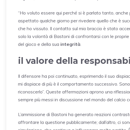
“Ho voluto essere qui perché si è parlato tanto, anche 
aspettato qualche giorno per rivedere quello che è succ
che ho vissuto. Il contatto sul mio braccio è stato acc
solo la volontà di Bastoni di confrontarsi con le propri
del gioco e della sua
integrità
.
il valore della responsabi
Il difensore ha poi continuato, esprimendo il suo dispi
mi dispiace di più è il comportamento successivo. Sono 
riconoscerlo”. Queste affermazioni aprono una riflessi
sempre più messi in discussione nel mondo del calcio
L’ammissione di Bastoni ha generato reazioni contrastan
affrontare la questione pubblicamente; dall’altro, ci sono
simulazione, che continua a influenzare molte partite. È