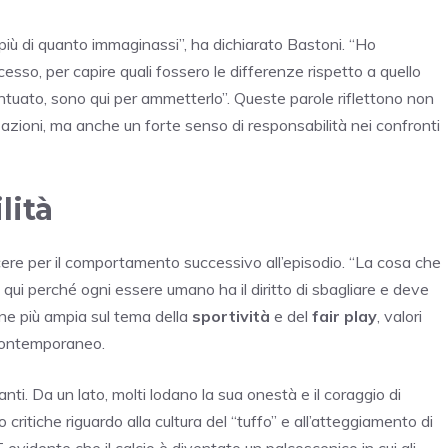
più di quanto immaginassi”, ha dichiarato Bastoni. “Ho
esso, per capire quali fossero le differenze rispetto a quello
entuato, sono qui per ammetterlo”. Queste parole riflettono non
e azioni, ma anche un forte senso di responsabilità nei confronti
lità
acere per il comportamento successivo all’episodio. “La cosa che
qui perché ogni essere umano ha il diritto di sbagliare e deve
one più ampia sul tema della
sportività
e del
fair play
, valori
 contemporaneo.
ti. Da un lato, molti lodano la sua onestà e il coraggio di
 critiche riguardo alla cultura del “tuffo” e all’atteggiamento di
 evidente che il calcio è diventato un palcoscenico in cui gli