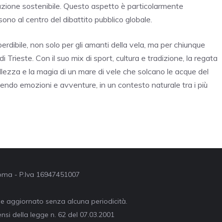
gazione sostenibile. Questo aspetto è particolarmente
 sono al centro del dibattito pubblico globale.
dibile, non solo per gli amanti della vela, ma per chiunque
 Trieste. Con il suo mix di sport, cultura e tradizione, la regata
ellezza e la magia di un mare di vele che solcano le acque del
tendo emozioni e avventure, in un contesto naturale tra i più
 Roma - P.Iva 16947451007
ne aggiornato senza alcuna periodicità.
nsi della legge n. 62 del 07.03.2001