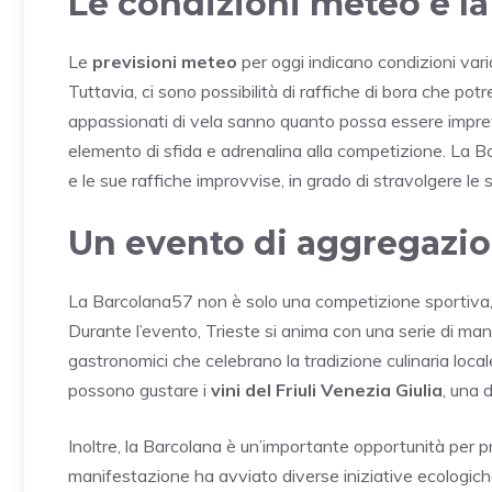
Le condizioni meteo e la
Le
previsioni meteo
per oggi indicano condizioni varia
Tuttavia, ci sono possibilità di raffiche di bora che po
appassionati di vela sanno quanto possa essere impreve
elemento di sfida e adrenalina alla competizione. La Bor
e le sue raffiche improvvise, in grado di stravolgere le s
Un evento di aggregazion
La Barcolana57 non è solo una competizione sportiva,
Durante l’evento, Trieste si anima con una serie di manif
gastronomici che celebrano la tradizione culinaria locale. 
possono gustare i
vini del Friuli Venezia Giulia
, una d
Inoltre, la Barcolana è un’importante opportunità per
manifestazione ha avviato diverse iniziative ecologiche