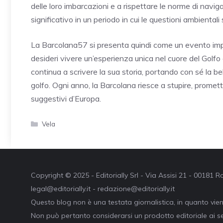
delle loro imbarcazioni e a rispettare le norme di navi
significativo in un periodo in cui le questioni ambientali
La Barcolana57 si presenta quindi come un evento imper
desideri vivere un’esperienza unica nel cuore del Golfo di
continua a scrivere la sua storia, portando con sé la b
golfo. Ogni anno, la Barcolana riesce a stupire, promet
suggestivi d’Europa.
Categorie
Vela
Copyright © 2025 - Editorially Srl - Via Assisi 21 - 00181
legal@editorially.it - redazione@editorially.it
Questo blog non è una testata giornalistica, in quanto vie
Non può pertanto considerarsi un prodotto editoriale ai se