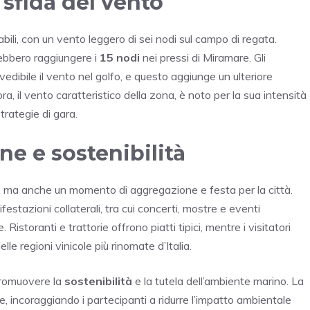
 sfida del vento
bili, con un vento leggero di sei nodi sul campo di regata.
trebbero raggiungere i
15 nodi
nei pressi di Miramare. Gli
dibile il vento nel golfo, e questo aggiunge un ulteriore
a, il vento caratteristico della zona, è noto per la sua intensità
trategie di gara.
e e sostenibilità
 ma anche un momento di aggregazione e festa per la città.
estazioni collaterali, tra cui concerti, mostre e eventi
Ristoranti e trattorie offrono piatti tipici, mentre i visitatori
elle regioni vinicole più rinomate d’Italia.
 promuovere la
sostenibilità
e la tutela dell’ambiente marino. La
, incoraggiando i partecipanti a ridurre l’impatto ambientale