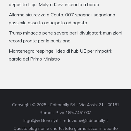
deposito Liqui Moly a Kiev: incendio a bordo
Allarme sicurezza a Ceuta: 007 spagnoli segnalano
possibile assalto anticipato ad agosto
Trump minaccia pene severe per i divulgatori: munizioni
record pronte per la punizione
Montenegro respinge l’idea di hub UE per rimpatri:
parola del Primo Ministro
Copyright © 2025 - Editorially Srl - Via Assisi 21 - 00181
Roma - P.Iva 16947451007
legal@editorially.it - redazione@editorially.it
Questo blog non è una testata giornalistica, in quanto