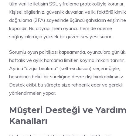
tüm veri ile iletişim SSL şifreleme protokolüyle korunur.
Kişisel bilgileriniz, güvenlik duvarları ve iki faktörlü kimlik
doğrulama (2FA) sayesinde üçüncü şahısların erişimine
kapalıdır. Bu altyapı, hem oyuncu hem de ödeme
sağlayıcıları için yüksek bir güven seviyesi sunar.
Sorumlu oyun politikası kapsamında, oyunculara günlük,
haftalık ve aylık harcama limitleri koyma imkanı tanınır.
Ayrıca “özgür bırakma” (self‑exclusion) seçeneğiyle,
hesabınızı belirli bir süreliğine devre dışı bırakabilirsiniz.
Destek ekibi, bu süreçte size rehberlik eder ve gerekli
yönlendirmeleri yapar.
Müşteri Desteği ve Yardım
Kanalları