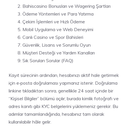
Bahiscasino Bonusları ve Wagering Şartları
Ödeme Yöntemleri ve Para Yatırma
Çekim İşlemleri ve Hızlı Ödeme
Mobil Uygulama ve Web Deneyimi
Canlı Casino ve Spor Bahisleri
Güvenlik, Lisans ve Sorumlu Oyun
Müşteri Desteği ve Yardım Kanalları
Sık Sorulan Sorular (FAQ)
Kayıt sürecinin ardından, hesabınızı aktif hale getirmek
için e‑posta doğrulaması yapmanız istenir. Doğrulama
linkine tıkladıktan sonra, genellikle 24 saat içinde bir
“Kişisel Bilgiler” bölümü açılır; burada kimlik fotoğrafı ve
adres kanıtı gibi KYC belgelerini yüklemeniz gerekir. Bu
adımlar tamamlandığında, hesabınız tam olarak
kullanılabilir hâle gelir.