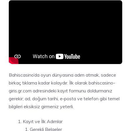
Bahiscasino’da oyun dünyasına adım atmak, sadece
birkaç tıklama kadar kolaydır. İlk olarak
bahiscasino-
giris.gr.com
adresindeki kayıt formunu doldurmanız
gerekir; ad, doğum tarihi, e‑posta ve telefon gibi temel
bilgileri eksiksiz girmeniz yeterli.
Kayıt ve İlk Adımlar
Gerekli Belgeler