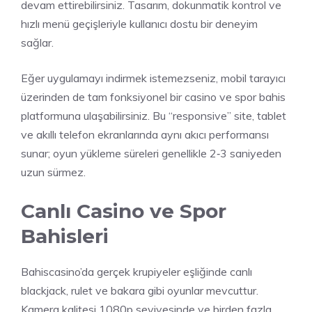
devam ettirebilirsiniz. Tasarım, dokunmatik kontrol ve
hızlı menü geçişleriyle kullanıcı dostu bir deneyim
sağlar.
Eğer uygulamayı indirmek istemezseniz, mobil tarayıcı
üzerinden de tam fonksiyonel bir casino ve spor bahis
platformuna ulaşabilirsiniz. Bu “responsive” site, tablet
ve akıllı telefon ekranlarında aynı akıcı performansı
sunar; oyun yükleme süreleri genellikle 2‑3 saniyeden
uzun sürmez.
Canlı Casino ve Spor
Bahisleri
Bahiscasino’da gerçek krupiyeler eşliğinde canlı
blackjack, rulet ve bakara gibi oyunlar mevcuttur.
Kamera kalitesi 1080p seviyesinde ve birden fazla