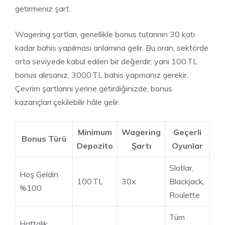
getirmeniz şart.
Wagering şartları, genellikle bonus tutarının 30 katı
kadar bahis yapılması anlamına gelir. Bu oran, sektörde
orta seviyede kabul edilen bir değerdir; yani 100 TL
bonus alırsanız, 3000 TL bahis yapmanız gerekir.
Çevrim şartlarını yerine getirdiğinizde, bonus
kazançları çekilebilir hâle gelir.
Minimum
Wagering
Geçerli
Bonus Türü
Depozito
Şartı
Oyunlar
Slotlar,
Hoş Geldin
100 TL
30x
Blackjack,
%100
Roulette
Tüm
Haftalık