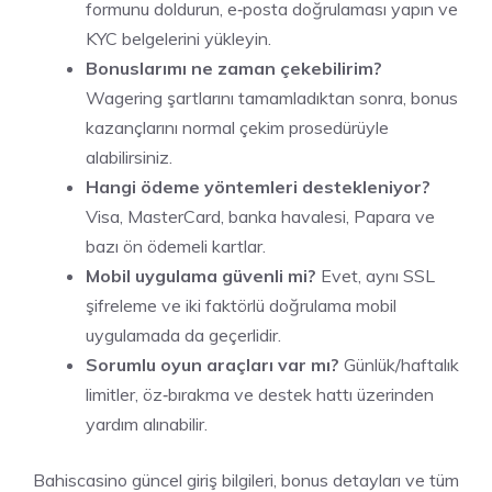
formunu doldurun, e‑posta doğrulaması yapın ve
KYC belgelerini yükleyin.
Bonuslarımı ne zaman çekebilirim?
Wagering şartlarını tamamladıktan sonra, bonus
kazançlarını normal çekim prosedürüyle
alabilirsiniz.
Hangi ödeme yöntemleri destekleniyor?
Visa, MasterCard, banka havalesi, Papara ve
bazı ön ödemeli kartlar.
Mobil uygulama güvenli mi?
Evet, aynı SSL
şifreleme ve iki faktörlü doğrulama mobil
uygulamada da geçerlidir.
Sorumlu oyun araçları var mı?
Günlük/haftalık
limitler, öz‑bırakma ve destek hattı üzerinden
yardım alınabilir.
Bahiscasino güncel giriş bilgileri, bonus detayları ve tüm