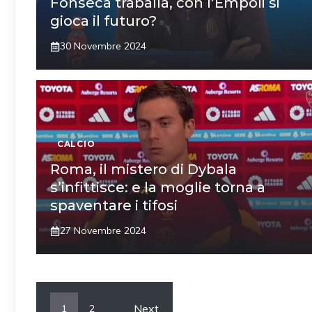
Fonseca traballa, con l’Empoli si
gioca il futuro?
30 Novembre 2024
CALCIO
Roma, il mistero di Dybala
s’infittisce: e la moglie torna a
spaventare i tifosi
27 Novembre 2024
Next
1
2