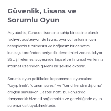
Güvenlik, Lisans ve
Sorumlu Oyun
Asyabahis, Curacao lisansına sahip bir casino olarak
faaliyet gösteriyor. Bu lisans, oyuncu fonlarının ayrı
hesaplarda tutulmasını ve bağımsız bir denetim
kuruluşu tarafından periyodik denetimleri zorunlu kılıyor.
SSL şifrelemesi sayesinde, kişisel ve finansal verileriniz
internet üzerinden güvenli bir şekilde aktarılır.
Sorumlu oyun politikaları kapsamında, oyunculara
“kayıp limiti”, “oturum süresi” ve “kendi kendini dışlama”
araçları sunuluyor. Destek hattı, bu konularda
danışmanlık hizmeti sağlamakta ve gerektiğinde oyun
sürenizi kısıtlayabilmektedir.