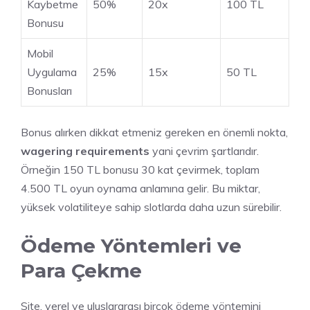
Kaybetme
50%
20x
100 TL
Bonusu
Mobil
Uygulama
25%
15x
50 TL
Bonusları
Bonus alırken dikkat etmeniz gereken en önemli nokta,
wagering requirements
yani çevrim şartlarıdır.
Örneğin 150 TL bonusu 30 kat çevirmek, toplam
4.500 TL oyun oynama anlamına gelir. Bu miktar,
yüksek volatiliteye sahip slotlarda daha uzun sürebilir.
Ödeme Yöntemleri ve
Para Çekme
Site, yerel ve uluslararası birçok ödeme yöntemini