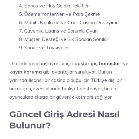
Bonus ve Hoş Geldin Teklifleri
Ödeme Yöntemleri ve Para Çekme
Mobil Uygulama ve Canlı Casino Deneyimi
Güvenlik, Lisans ve Sorumlu Oyun
Müşteri Desteği ve Sık Sorulan Sorular
Sonuç ve Tavsiyeler
Özellikle yeni başlayanlar için
başlangıç bonusları
ve
kayıp koruma
gibi avantajlar sunuluyor. Bunun
yanında, lisanslı bir casino olduğu için Türkiye dışı bir
hukuk çerçevesi altında faaliyet gösteriyor; bu da
oyunculara ekstra bir güvenlik katmanı sağlıyor.
Güncel Giriş Adresi Nasıl
Bulunur?