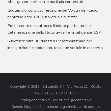
Milei, governo elimina le parti più contestate
Guatemala: conclusa l’eruzione del Volcán de Fuego,
rientrano oltre 1700 sfollati in sicurezza
Putin pronto a un attacco limitato per testare la
determinazione della Nato, avverte l’intelligence USA
Sudafrica: oltre 30 arresti a Pietermaritzburg per
immigrazione clandestina, tensione sociale in aumento
Copyright © 2025 - Editorially Srl - Via Assisi 21 - 00181
Roma - P.Iva 16947451007
legal@editorially.it - redazione@editorially.it
Questo blog non è una testata giornalistica, in quanto