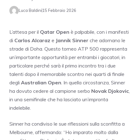
Luca Baldini
15 Febbraio 2026
L’attesa per il
Qatar Open
è palpabile, con i manifesti
di
Carlos Alcaraz
e
Jannik Sinner
che adornano le
strade di Doha. Questo torneo ATP 500 rappresenta
un’importante opportunità per entrambi i giocatori, in
particolare perché sarà il primo incontro tra i due
talenti dopo il memorabile scontro nei quarti di finale
degli
Australian Open
. In quella circostanza, Sinner
ha dovuto cedere al campione serbo
Novak Djokovic
,
in una semifinale che ha lasciato un’impronta
indelebile.
Sinner ha condiviso le sue riflessioni sulla sconfitta a
Melbourne, affermando: “Ho imparato molto dalla