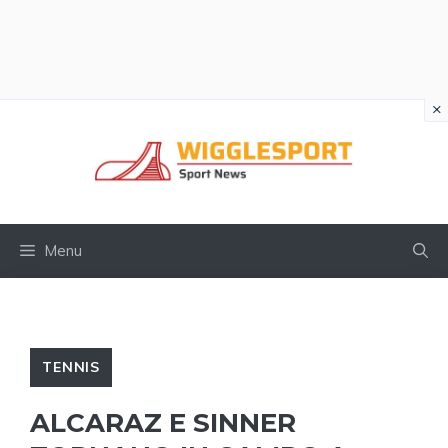
×
Vai
al
contenuto
Menu
TENNIS
ALCARAZ E SINNER