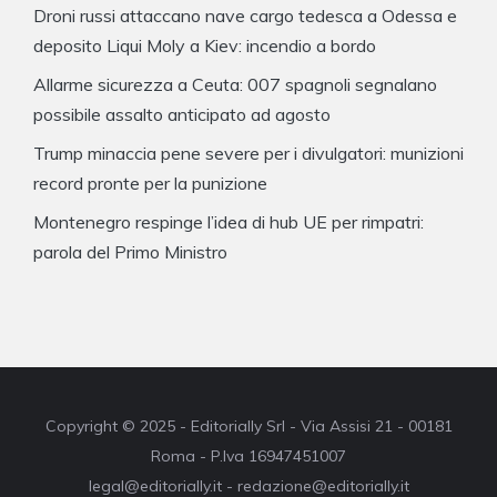
Droni russi attaccano nave cargo tedesca a Odessa e
deposito Liqui Moly a Kiev: incendio a bordo
Allarme sicurezza a Ceuta: 007 spagnoli segnalano
possibile assalto anticipato ad agosto
Trump minaccia pene severe per i divulgatori: munizioni
record pronte per la punizione
Montenegro respinge l’idea di hub UE per rimpatri:
parola del Primo Ministro
Copyright © 2025 - Editorially Srl - Via Assisi 21 - 00181
Roma - P.Iva 16947451007
legal@editorially.it - redazione@editorially.it