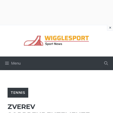
×
Vai
al
contenuto
Menu
TENNIS
ZVEREV