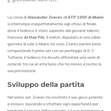
Luca Baldini
27 Marzo 2025
La corsa di
Alexander Zverev
all’
ATP 1000 di Miami
si interrompe inaspettatamente agli ottavi di finale,
dove il tedesco è stato superato dal giovane talento
francese
Arthur Fils
. Il match, disputato in una calda
giornata di sole a Miami, ha visto Zverev partire bene,
conquistando il primo set con un punteggio di 6-3.
Tuttavia, il tedesco ha dovuto affrontare una serie di
ostacoli, tra cui un infortunio che ha messo a rischio la
sua prestazione.
Sviluppo della partita
Nel primo set, Zverev ha mostrato il suo gioco potente
e incisivo, riuscendo a sfruttare ogni opportunità per
breakare il servizio dell’avversario. La sua esperienza e