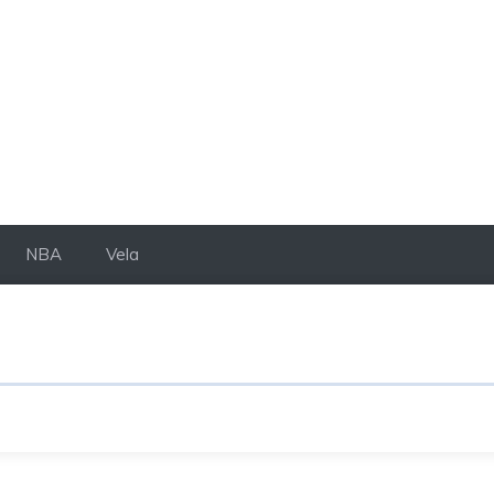
NBA
Vela