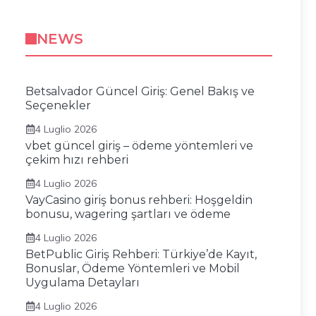
NEWS
Betsalvador Güncel Giriş: Genel Bakış ve
Seçenekler
4 Luglio 2026
vbet güncel giriş – ödeme yöntemleri ve
çekim hızı rehberi
4 Luglio 2026
VayCasino giriş bonus rehberi: Hoşgeldin
bonusu, wagering şartları ve ödeme
4 Luglio 2026
BetPublic Giriş Rehberi: Türkiye’de Kayıt,
Bonuslar, Ödeme Yöntemleri ve Mobil
Uygulama Detayları
4 Luglio 2026