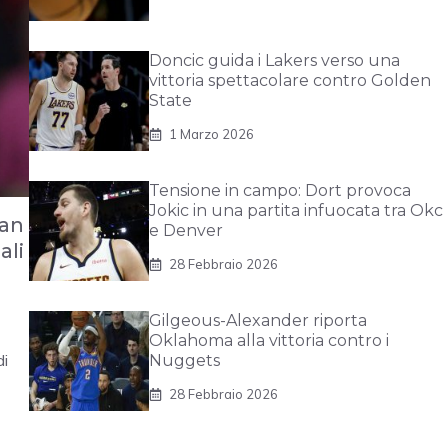
Doncic guida i Lakers verso una
vittoria spettacolare contro Golden
State
1 Marzo 2026
Tensione in campo: Dort provoca
Jokic in una partita infuocata tra Okc
ran
e Denver
ali
28 Febbraio 2026
Gilgeous-Alexander riporta
Oklahoma alla vittoria contro i
di
Nuggets
28 Febbraio 2026