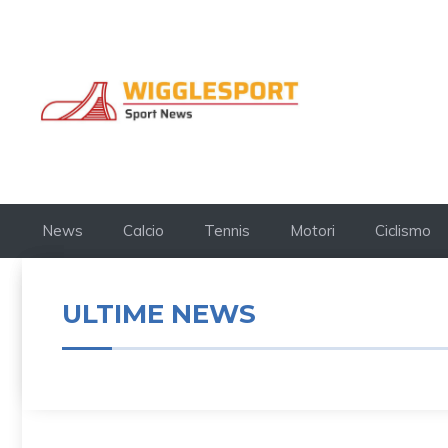
Vai
al
contenuto
News
Calcio
Tennis
Motori
Ciclismo
ULTIME NEWS