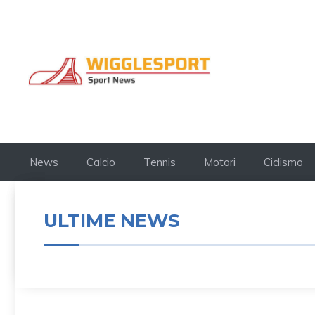
Vai
al
contenuto
News
Calcio
Tennis
Motori
Ciclismo
ULTIME NEWS