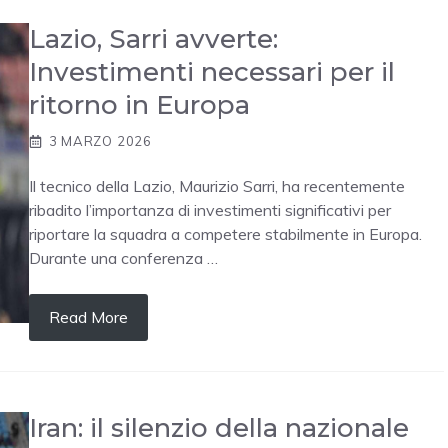
Lazio, Sarri avverte:
Investimenti necessari per il
ritorno in Europa
3 MARZO 2026
Il tecnico della Lazio, Maurizio Sarri, ha recentemente
ribadito l’importanza di investimenti significativi per
riportare la squadra a competere stabilmente in Europa.
Durante una conferenza …
Read More
Iran: il silenzio della nazionale