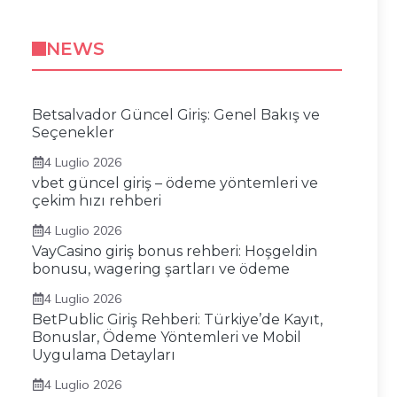
NEWS
Betsalvador Güncel Giriş: Genel Bakış ve
Seçenekler
4 Luglio 2026
vbet güncel giriş – ödeme yöntemleri ve
çekim hızı rehberi
4 Luglio 2026
VayCasino giriş bonus rehberi: Hoşgeldin
bonusu, wagering şartları ve ödeme
4 Luglio 2026
BetPublic Giriş Rehberi: Türkiye’de Kayıt,
Bonuslar, Ödeme Yöntemleri ve Mobil
Uygulama Detayları
4 Luglio 2026