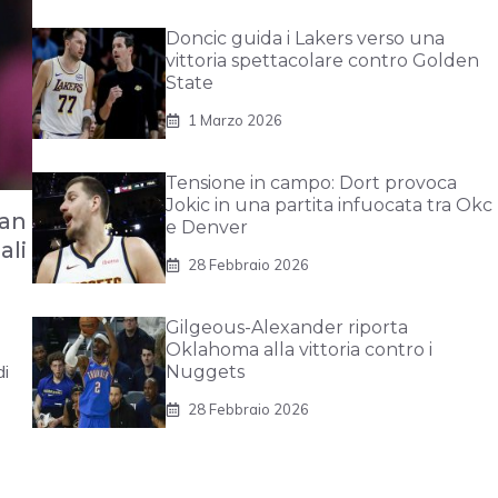
Doncic guida i Lakers verso una
vittoria spettacolare contro Golden
State
1 Marzo 2026
Tensione in campo: Dort provoca
Jokic in una partita infuocata tra Okc
ran
e Denver
ali
28 Febbraio 2026
Gilgeous-Alexander riporta
Oklahoma alla vittoria contro i
di
Nuggets
28 Febbraio 2026