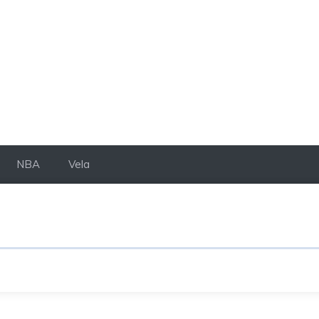
NBA
Vela