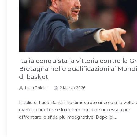
Italia conquista la vittoria contro la G
Bretagna nelle qualificazioni ai Mondi
di basket
Luca Baldini
2 Marzo 2026
L’Italia di Luca Banchi ha dimostrato ancora una volta 
avere il carattere e la determinazione necessari per
affrontare le sfide più impegnative. Dopo la …