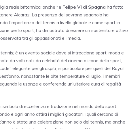
iglia reale britannica; anche
re Felipe VI di Spagna
ha fatto
 sostenere Alcaraz. La presenza del sovrano spagnolo ha
ando l’importanza del tennis a livello globale e come sport in
ssione per lo sport, ha dimostrato di essere un sostenitore attivo
osservata tra gli appassionati e i media.
 tennis; è un evento sociale dove si intrecciano sport, moda e
e da volti noti, da celebrità del cinema a icone dello sport,
de” elegante per gli ospiti, in particolare per quelli del Royal
uest’anno, nonostante le alte temperature di luglio, i membri
seguendo le usanze e conferendo un’ulteriore aura di regalità
un simbolo di eccellenza e tradizione nel mondo dello sport.
do e ogni anno attira i migliori giocatori, i quali cercano di
uest’anno è stata una celebrazione non solo del tennis, ma anche