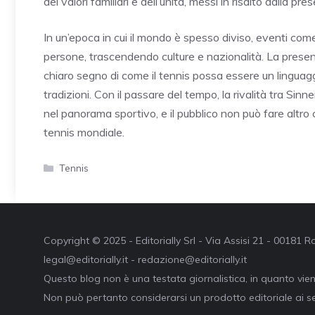
dei valori familiari e dell’unità, messi in risalto dalla pr
In un’epoca in cui il mondo è spesso diviso, eventi co
persone, trascendendo culture e nazionalità. La presenz
chiaro segno di come il tennis possa essere un linguagg
tradizioni. Con il passare del tempo, la rivalità tra Sin
nel panorama sportivo, e il pubblico non può fare altro
tennis mondiale.
Categorie
Tennis
Copyright © 2025 - Editorially Srl - Via Assisi 21 - 00181
legal@editorially.it - redazione@editorially.it
Questo blog non è una testata giornalistica, in quanto vie
Non può pertanto considerarsi un prodotto editoriale ai se