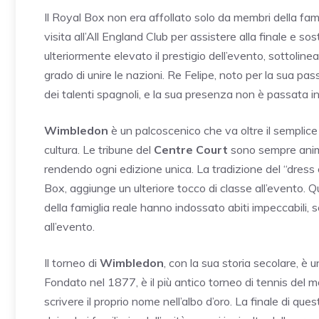
Il Royal Box non era affollato solo da membri della fam
visita all’All England Club per assistere alla finale e
ulteriormente elevato il prestigio dell’evento, sottoline
grado di unire le nazioni. Re Felipe, noto per la sua pa
dei talenti spagnoli, e la sua presenza non è passata in
Wimbledon
è un palcoscenico che va oltre il semplice
cultura. Le tribune del
Centre Court
sono sempre animat
rendendo ogni edizione unica. La tradizione del “dress co
Box, aggiunge un ulteriore tocco di classe all’evento. Q
della famiglia reale hanno indossato abiti impeccabili, 
all’evento.
Il torneo di
Wimbledon
, con la sua storia secolare, è 
Fondato nel 1877, è il più antico torneo di tennis del mon
scrivere il proprio nome nell’albo d’oro. La finale di q