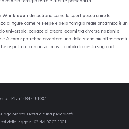
esenza della famiglia reale e di altre personalità.
me
Wimbledon
dimostrano come lo sport possa unire le
a di figure come re Felipe e della famiglia reale britannica è un
io universale, capace di creare legami tra diverse nazioni e
ner e Alcaraz potrebbe diventare una delle storie più affascinanti
 che aspettare con ansia nuovi capitoli di questa saga nel
 Roma - P.Iva 16947451007
ne aggiornato senza alcuna periodicità.
nsi della legge n. 62 del 07.03.2001