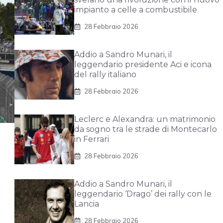
impianto a celle a combustibile
28 Febbraio 2026
Addio a Sandro Munari, il
leggendario presidente Aci e icona
del rally italiano
28 Febbraio 2026
Leclerc e Alexandra: un matrimonio
da sogno tra le strade di Montecarlo
in Ferrari
28 Febbraio 2026
Addio a Sandro Munari, il
leggendario ‘Drago’ dei rally con le
Lancia
28 Febbraio 2026