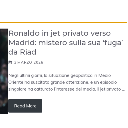
Ronaldo in jet privato verso
Madrid: mistero sulla sua ‘fuga’
da Riad
3 MARZO 2026
Negli ultimi giorni, la situazione geopolitica in Medio
Oriente ha suscitato grande attenzione, e un episodio
singolare ha catturato l’interesse dei media. Il jet privato …
Read More