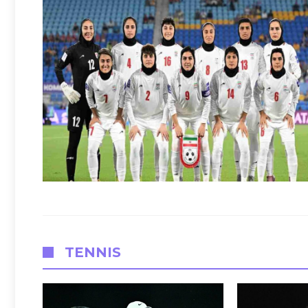
TENNIS