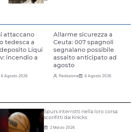
si attaccano
Allarme sicurezza a
o tedesca a
Ceuta: 007 spagnoli
deposito Liqui
segnalano possibile
v: incendio a
assalto anticipato ad
agosto
6 Agosto 2026
Redazione
6 Agosto 2026
Spurs interrotti nella loro corsa:
sconfitti dai Knicks
2 Marzo 2026