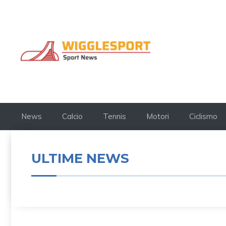
Vai
al
contenuto
News
Calcio
Tennis
Motori
Ciclismo
ULTIME NEWS