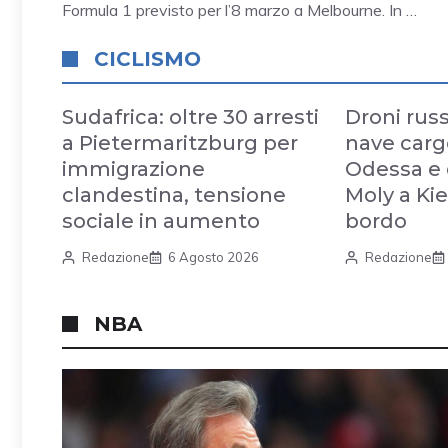
Formula 1 previsto per l’8 marzo a Melbourne. In …
CICLISMO
Sudafrica: oltre 30 arresti
Droni rus
a Pietermaritzburg per
nave carg
immigrazione
Odessa e 
clandestina, tensione
Moly a Kie
sociale in aumento
bordo
Redazione
6 Agosto 2026
Redazione
NBA