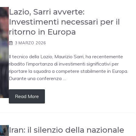
Lazio, Sarri avverte:
Investimenti necessari per il
ritorno in Europa
3 MARZO 2026
Il tecnico della Lazio, Maurizio Sarri, ha recentemente
ribadito l’importanza di investimenti significativi per
riportare la squadra a competere stabilmente in Europa.
Durante una conferenza …
Read More
Iran: il silenzio della nazionale