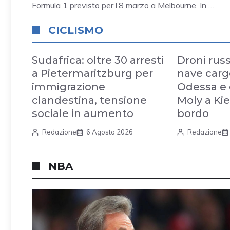
Formula 1 previsto per l’8 marzo a Melbourne. In …
CICLISMO
Sudafrica: oltre 30 arresti
Droni rus
a Pietermaritzburg per
nave carg
immigrazione
Odessa e 
clandestina, tensione
Moly a Kie
sociale in aumento
bordo
Redazione
6 Agosto 2026
Redazione
NBA