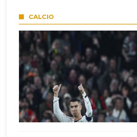
CALCIO