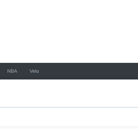
NBA
Vela