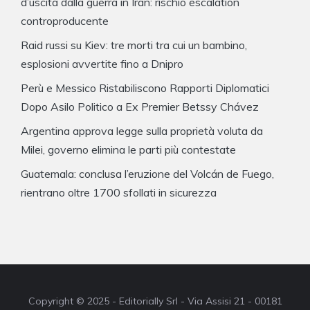
d’uscita dalla guerra in Iran: rischio escalation
controproducente
Raid russi su Kiev: tre morti tra cui un bambino,
esplosioni avvertite fino a Dnipro
Perù e Messico Ristabiliscono Rapporti Diplomatici
Dopo Asilo Politico a Ex Premier Betssy Chávez
Argentina approva legge sulla proprietà voluta da
Milei, governo elimina le parti più contestate
Guatemala: conclusa l’eruzione del Volcán de Fuego,
rientrano oltre 1700 sfollati in sicurezza
Copyright © 2025 - Editorially Srl - Via Assisi 21 - 00181