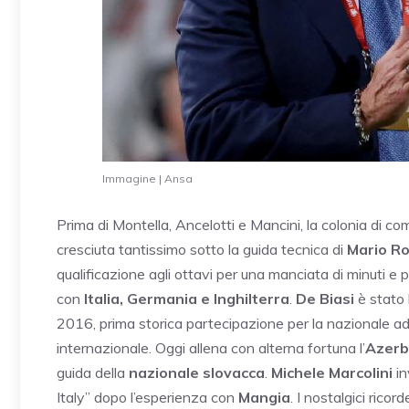
Immagine | Ansa
Prima di Montella, Ancelotti e Mancini, la colonia di commi
cresciuta tantissimo sotto la guida tecnica di
Mario Ro
qualificazione agli ottavi per una manciata di minuti e po
con
Italia, Germania e Inghilterra
.
De Biasi
è stato l
2016, prima storica partecipazione per la nazionale adr
internazionale. Oggi allena con alterna fortuna l’
Azerb
guida della
nazionale slovacca
.
Michele Marcolini
in
Italy” dopo l’esperienza con
Mangia
. I nostalgici rico