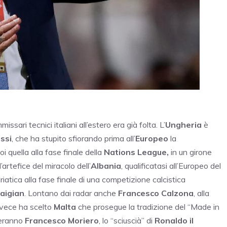
ssari tecnici italiani all’estero era già folta. L’
Ungheria
è
ssi
, che ha stupito sfiorando prima all’
Europeo
la
i quella alla fase finale della
Nations League,
in un girone
’artefice del miracolo dell’
Albania
, qualificatasi all’Europeo del
iatica alla fase finale di una competizione calcistica
aigian
. Lontano dai radar anche
Francesco Calzona
, alla
vece ha scelto
Malta
che prosegue la tradizione del “Made in
rderanno
Francesco Moriero
, lo “sciuscià” di
Ronaldo il