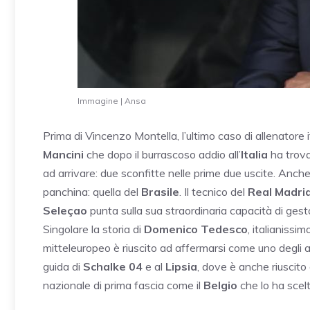
Immagine | Ansa
Prima di Vincenzo Montella, l’ultimo caso di allenatore 
Mancini
che dopo il burrascoso addio all’
Italia
ha trova
ad arrivare: due sconfitte nelle prime due uscite. Anch
panchina: quella del
Brasile
. Il tecnico del
Real Madri
Seleçao
punta sulla sua straordinaria capacità di ges
Singolare la storia di
Domenico Tedesco
, italianissi
mitteleuropeo è riuscito ad affermarsi come uno degli a
guida di
Schalke 04
e al
Lipsia
, dove è anche riuscito
nazionale di prima fascia come il
Belgio
che lo ha scel