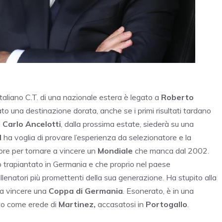
italiano C.T. di una nazionale estera è legato a
Roberto
to una destinazione dorata, anche se i primi risultati tardano
e
Carlo Ancelotti
, dalla prossima estate, siederà su una
d
ha voglia di provare l’esperienza da selezionatore e la
tore per tornare a vincere un
Mondiale
che manca dal 2002.
mo trapiantato in Germania e che proprio nel paese
llenatori più promettenti della sua generazione. Ha stupito alla
 a vincere una
Coppa di Germania
. Esonerato, è in una
to come erede di
Martinez,
accasatosi in
Portogallo
.