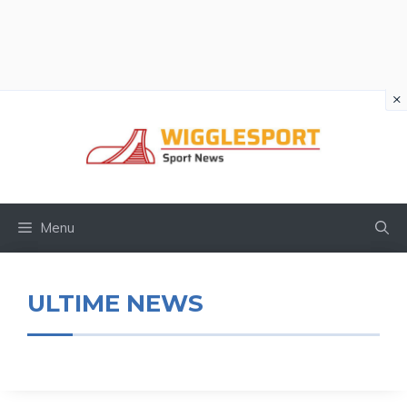
×
Vai
al
contenuto
Menu
ULTIME NEWS