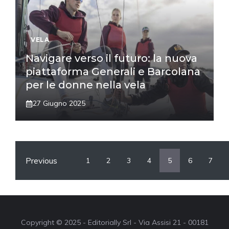
VELA
Navigare verso il futuro: la nuova
piattaforma Generali e Barcolana
per le donne nella vela
27 Giugno 2025
Previous
1
2
3
4
5
6
7
Copyright © 2025 - Editorially Srl - Via Assisi 21 - 00181