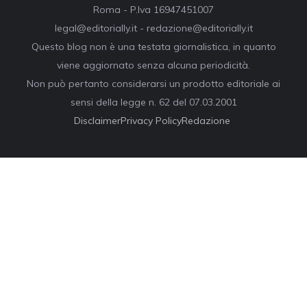
Roma - P.Iva 16947451007
legal@editorially.it - redazione@editorially.it
Questo blog non è una testata giornalistica, in quanto
viene aggiornato senza alcuna periodicità.
Non può pertanto considerarsi un prodotto editoriale ai
sensi della legge n. 62 del 07.03.2001
Disclaimer
Privacy Policy
Redazione