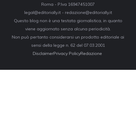
Roma - P.Iva 16947451007
legal@editorially.it - redazione@editorially.it
Questo blog non è una testata giornalistica, in quanto
viene aggiornato senza alcuna periodicità.
Non può pertanto considerarsi un prodotto editoriale ai
sensi della legge n. 62 del 07.03.2001
Disclaimer
Privacy Policy
Redazione