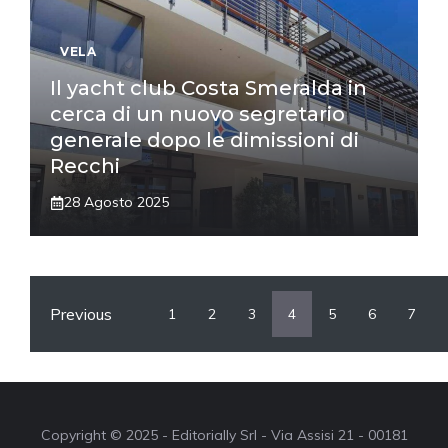
VELA
Il yacht club Costa Smeralda in
cerca di un nuovo segretario
generale dopo le dimissioni di
Recchi
28 Agosto 2025
Previous
1
2
3
4
5
6
7
Copyright © 2025 - Editorially Srl - Via Assisi 21 - 00181