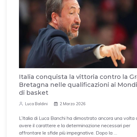
Italia conquista la vittoria contro la G
Bretagna nelle qualificazioni ai Mondi
di basket
Luca Baldini
2 Marzo 2026
L’Italia di Luca Banchi ha dimostrato ancora una volta 
avere il carattere e la determinazione necessari per
affrontare le sfide più impegnative. Dopo la …