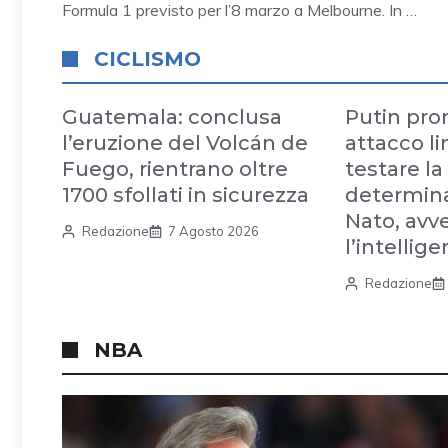
Formula 1 previsto per l’8 marzo a Melbourne. In …
CICLISMO
Guatemala: conclusa
Putin pro
l’eruzione del Volcán de
attacco li
Fuego, rientrano oltre
testare la
1700 sfollati in sicurezza
determina
Nato, avv
Redazione
7 Agosto 2026
l’intellig
Redazione
NBA