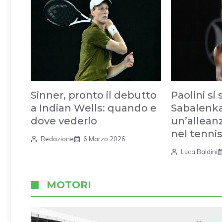
Sinner, pronto il debutto
Paolini si
a Indian Wells: quando e
Sabalenka
dove vederlo
un’allean
nel tenni
Redazione
6 Marzo 2026
Luca Baldini
MOTORI