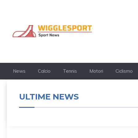
Vai
al
contenuto
News
Calcio
Tennis
Motori
Ciclismo
ULTIME NEWS