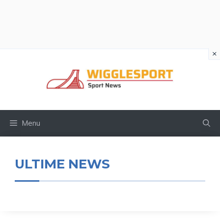
×
Vai
al
contenuto
Menu
ULTIME NEWS