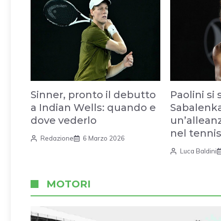
Sinner, pronto il debutto
Paolini si
a Indian Wells: quando e
Sabalenka
dove vederlo
un’allean
nel tenni
Redazione
6 Marzo 2026
Luca Baldini
MOTORI