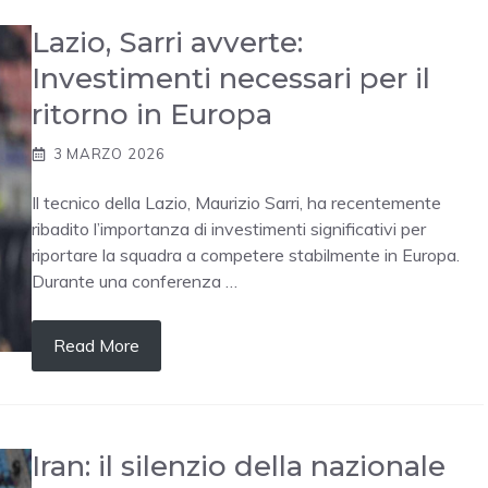
Lazio, Sarri avverte:
Investimenti necessari per il
ritorno in Europa
3 MARZO 2026
Il tecnico della Lazio, Maurizio Sarri, ha recentemente
ribadito l’importanza di investimenti significativi per
riportare la squadra a competere stabilmente in Europa.
Durante una conferenza …
Read More
Iran: il silenzio della nazionale