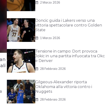
2 Marzo 2026
Doncic guida i Lakers verso una
vittoria spettacolare contro Golden
State
1 Marzo 2026
Tensione in campo: Dort provoca
Jokic in una partita infuocata tra Okc
ran
e Denver
ali
28 Febbraio 2026
Gilgeous-Alexander riporta
Oklahoma alla vittoria contro i
di
Nuggets
28 Febbraio 2026