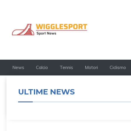
Vai
al
contenuto
News
Calcio
Tennis
Motori
Ciclismo
ULTIME NEWS