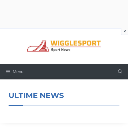
×
Vai
al
contenuto
Menu
ULTIME NEWS