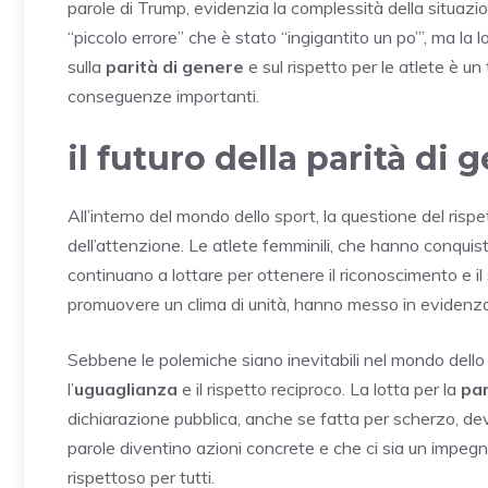
parole di Trump, evidenzia la complessità della situazio
“piccolo errore” che è stato “ingigantito un po’”, ma la lo
sulla
parità di genere
e sul rispetto per le atlete è u
conseguenze importanti.
il futuro della parità di 
All’interno del mondo dello sport, la questione del ris
dell’attenzione. Le atlete femminili, che hanno conquis
continuano a lottare per ottenere il riconoscimento e i
promuovere un clima di unità, hanno messo in evidenza
Sebbene le polemiche siano inevitabili nel mondo dello 
l’
uguaglianza
e il rispetto reciproco. La lotta per la
par
dichiarazione pubblica, anche se fatta per scherzo, de
parole diventino azioni concrete e che ci sia un impeg
rispettoso per tutti.