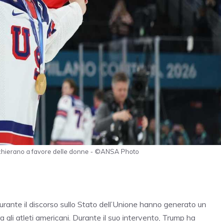
 schierano a favore delle donne - ©ANSA Photo
urante il discorso sullo Stato dell’Unione hanno generato un
a gli atleti americani. Durante il suo intervento, Trump ha