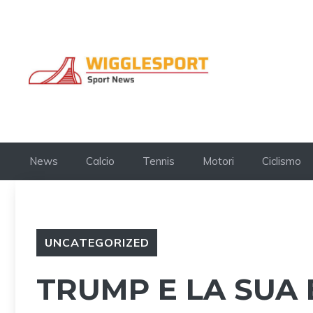
Vai
al
contenuto
News
Calcio
Tennis
Motori
Ciclismo
UNCATEGORIZED
TRUMP E LA SUA