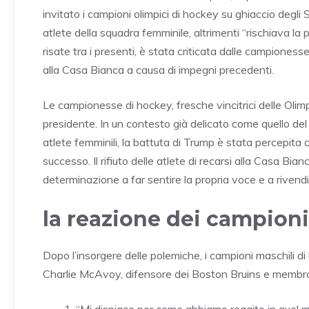
invitato i campioni olimpici di hockey su ghiaccio degli 
atlete della squadra femminile, altrimenti “rischiava l
risate tra i presenti, è stata criticata dalle campioness
alla Casa Bianca a causa di impegni precedenti.
Le campionesse di hockey, fresche vincitrici delle Olimp
presidente. In un contesto già delicato come quello del 
atlete femminili, la battuta di Trump è stata percepita c
successo. Il rifiuto delle atlete di recarsi alla Casa Bi
determinazione a far sentire la propria voce e a rivendi
la reazione dei campioni
Dopo l’insorgere delle polemiche, i campioni maschili di
Charlie McAvoy, difensore dei Boston Bruins e membro 
“Mi dispiace per come abbiamo reagito in quel 