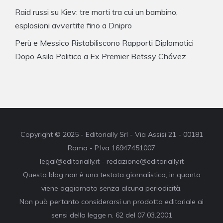
Raid russi su Kiev: tre morti tra cui un bambino,
esplosioni avvertite fino a Dnipro
Perù e Messico Ristabiliscono Rapporti Diplomatici
Dopo Asilo Politico a Ex Premier Betssy Chávez
Copyright © 2025 - Editorially Srl - Via Assisi 21 - 00181
Roma - P.Iva 16947451007
legal@editorially.it - redazione@editorially.it
Questo blog non è una testata giornalistica, in quanto
viene aggiornato senza alcuna periodicità.
Non può pertanto considerarsi un prodotto editoriale ai
sensi della legge n. 62 del 07.03.2001