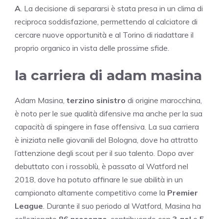
A
. La decisione di separarsi è stata presa in un clima di
reciproca soddisfazione, permettendo al calciatore di
cercare nuove opportunità e al Torino di riadattare il
proprio organico in vista delle prossime sfide.
la carriera di adam masina
Adam Masina,
terzino sinistro
di origine marocchina,
è noto per le sue qualità difensive ma anche per la sua
capacità di spingere in fase offensiva. La sua carriera
è iniziata nelle giovanili del Bologna, dove ha attratto
l’attenzione degli scout per il suo talento. Dopo aver
debuttato con i rossoblù, è passato al Watford nel
2018, dove ha potuto affinare le sue abilità in un
campionato altamente competitivo come la
Premier
League
. Durante il suo periodo al Watford, Masina ha
collezionato
86 presenze
, contribuendo con
3 gol
e
5