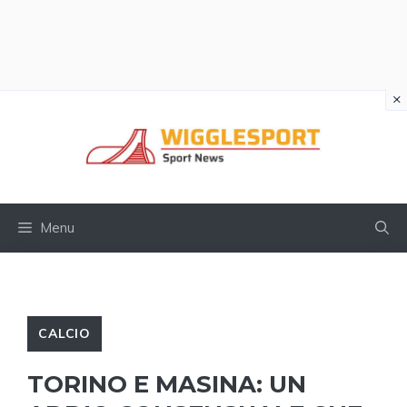
×
Vai
al
contenuto
Menu
CALCIO
TORINO E MASINA: UN