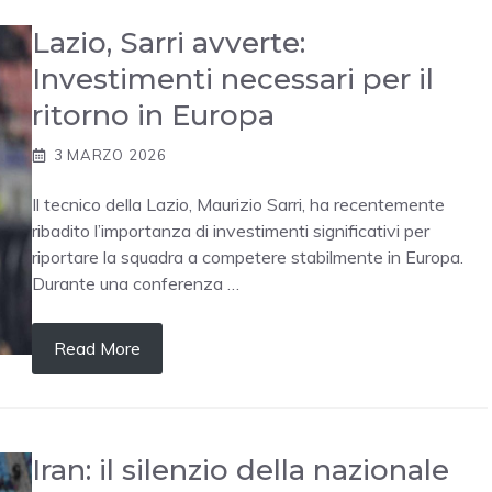
Lazio, Sarri avverte:
Investimenti necessari per il
ritorno in Europa
3 MARZO 2026
Il tecnico della Lazio, Maurizio Sarri, ha recentemente
ribadito l’importanza di investimenti significativi per
riportare la squadra a competere stabilmente in Europa.
Durante una conferenza …
Read More
Iran: il silenzio della nazionale