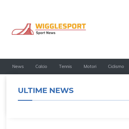
Vai
al
contenuto
News
Calcio
Tennis
Motori
Ciclismo
ULTIME NEWS