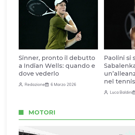
Sinner, pronto il debutto
Paolini si
a Indian Wells: quando e
Sabalenka
dove vederlo
un’allean
nel tenni
Redazione
6 Marzo 2026
Luca Baldini
MOTORI