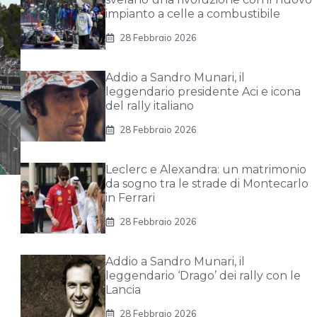
impianto a celle a combustibile
28 Febbraio 2026
Addio a Sandro Munari, il
leggendario presidente Aci e icona
del rally italiano
28 Febbraio 2026
Leclerc e Alexandra: un matrimonio
da sogno tra le strade di Montecarlo
in Ferrari
28 Febbraio 2026
Addio a Sandro Munari, il
leggendario ‘Drago’ dei rally con le
Lancia
28 Febbraio 2026