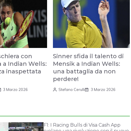
 schiera con
Sinner sfida il talento di
 a Indian Wells:
Mensik a Indian Wells:
za inaspettata
una battaglia da non
s
perdere!
3 Marzo 2026
Stefano Cerulli
3 Marzo 2026
F1: I Racing Bulls di Visa Cash App
svelano una rivoluzione con il nuovo