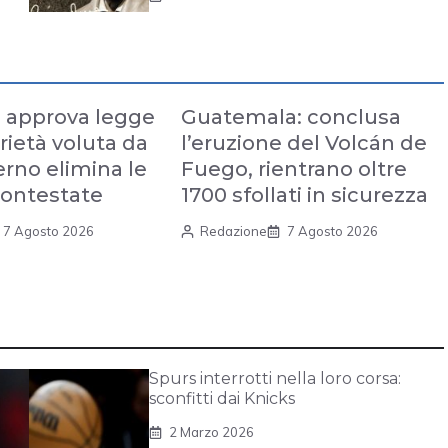
 approva legge
Guatemala: conclusa
rietà voluta da
l’eruzione del Volcán de
erno elimina le
Fuego, rientrano oltre
 contestate
1700 sfollati in sicurezza
7 Agosto 2026
Redazione
7 Agosto 2026
Spurs interrotti nella loro corsa:
sconfitti dai Knicks
2 Marzo 2026