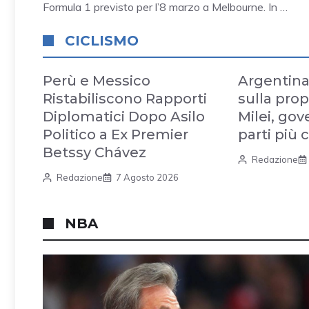
Formula 1 previsto per l’8 marzo a Melbourne. In …
CICLISMO
Perù e Messico
Argentina
Ristabiliscono Rapporti
sulla prop
Diplomatici Dopo Asilo
Milei, gov
Politico a Ex Premier
parti più
Betssy Chávez
Redazione
Redazione
7 Agosto 2026
NBA