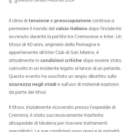
Stefano Cerulli
3 Febbraio 2026
Il clima di
tensione
e
preoccupazione
continua a
permeare il mondo del
calcio italiano
dopo l’incidente
avvenuto durante la partita tra Cremonese e Inter. Un
tifoso di 40 anni, originario della Romagna e
appartenente all’Inter Club di San Marino, è
attualmente in
condizioni critiche
dopo essere stato
coinvolto in un incidente legato al lancio di un petardo.
Questo evento ha suscitato un ampio dibattito sulla
sicurezza negli stadi
e sull’uso di materiali esplosivi
da parte dei tifosi.
Il tifoso, inizialmente ricoverato presso l’ospedale di
Cremona, è stato successivamente trasferito
all’ospedale di Modena per ricevere trattamenti
specialistici. Le sue condizioni sono gravi e le autorità