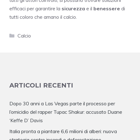
efficaci per garantire la
sicurezza
e il
benessere
di
tutti coloro che amano il calcio.
Categorie
Calcio
ARTICOLI RECENTI
Dopo 30 anni a Las Vegas parte il processo per
l’omicidio del rapper Tupac Shakur: accusato Duane
‘Keffe D’ Davis
Italia pronta a piantare 6,6 milioni di alberi: nuova
strategia contro incendi e deforestazione