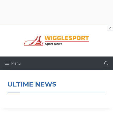
×
Vai
al
contenuto
Menu
ULTIME NEWS