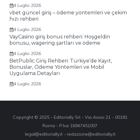
4 Luglio 2026
vbet güncel giriş – ödeme yöntemleri ve çekim
hızı rehberi
4 Luglio 2026
VayCasino giriş bonus rehberi: Hoşgeldin
bonusu, wagering şartları ve ödeme
4 Luglio 2026
BetPublic Giriş Rehberi: Türkiye’de Kayıt,
Bonuslar, Ödeme Yöntemleri ve Mobil
Uygulama Detayları
4 Luglio 2026
Copyright © 2025 - Editorially Srl - Via Assisi 21 - 00181
Roma - P.Iva 16947451007
legal@editorially.it - redazione@editorially.it