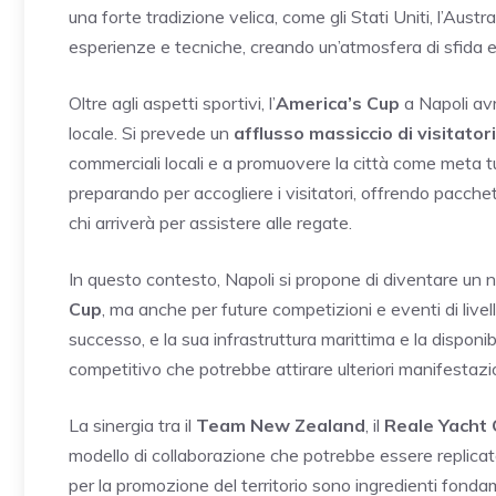
una forte tradizione velica, come gli Stati Uniti, l’Aust
esperienze e tecniche, creando un’atmosfera di sfida 
Oltre agli aspetti sportivi, l’
America’s Cup
a Napoli avr
locale. Si prevede un
afflusso massiccio di visitatori
commerciali locali e a promuovere la città come meta turi
preparando per accogliere i visitatori, offrendo pacchett
chi arriverà per assistere alle regate.
In questo contesto, Napoli si propone di diventare un nuo
Cup
, ma anche per future competizioni e eventi di livel
successo, e la sua infrastruttura marittima e la disponi
competitivo che potrebbe attirare ulteriori manifestazio
La sinergia tra il
Team New Zealand
, il
Reale Yacht 
modello di collaborazione che potrebbe essere replicato 
per la promozione del territorio sono ingredienti fondam