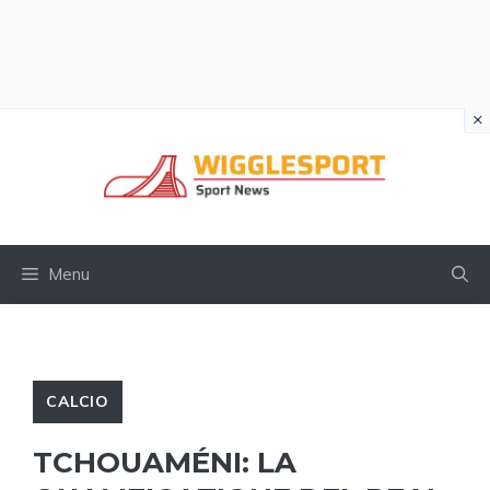
×
Vai
al
contenuto
Menu
CALCIO
TCHOUAMÉNI: LA