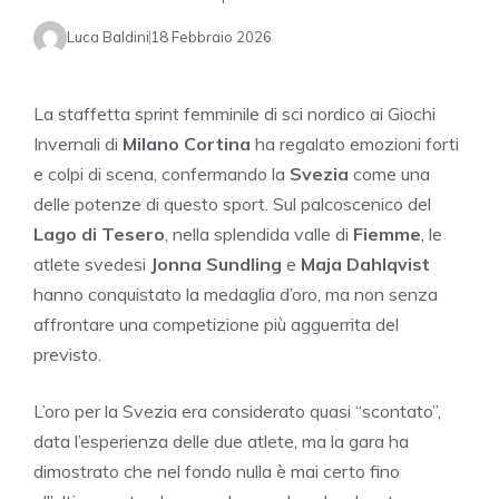
Luca Baldini
18 Febbraio 2026
La staffetta sprint femminile di sci nordico ai Giochi
Invernali di
Milano Cortina
ha regalato emozioni forti
e colpi di scena, confermando la
Svezia
come una
delle potenze di questo sport. Sul palcoscenico del
Lago di Tesero
, nella splendida valle di
Fiemme
, le
atlete svedesi
Jonna Sundling
e
Maja Dahlqvist
hanno conquistato la medaglia d’oro, ma non senza
affrontare una competizione più agguerrita del
previsto.
L’oro per la Svezia era considerato quasi “scontato”,
data l’esperienza delle due atlete, ma la gara ha
dimostrato che nel fondo nulla è mai certo fino