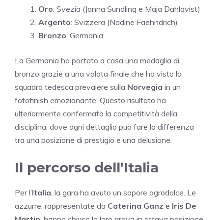
Oro
: Svezia (Jonna Sundling e Maja Dahlqvist)
Argento
: Svizzera (Nadine Faehndrich)
Bronzo
: Germania
La Germania ha portato a casa una medaglia di
bronzo grazie a una volata finale che ha visto la
squadra tedesca prevalere sulla
Norvegia
in un
fotofinish emozionante. Questo risultato ha
ulteriormente confermato la competitività della
disciplina, dove ogni dettaglio può fare la differenza
tra una posizione di prestigio e una delusione.
Il percorso dell’Italia
Per l’
Italia
, la gara ha avuto un sapore agrodolce. Le
azzurre, rappresentate da
Caterina Ganz
e
Iris De
Martin
, hanno chiuso la loro prova in ottava posizione,