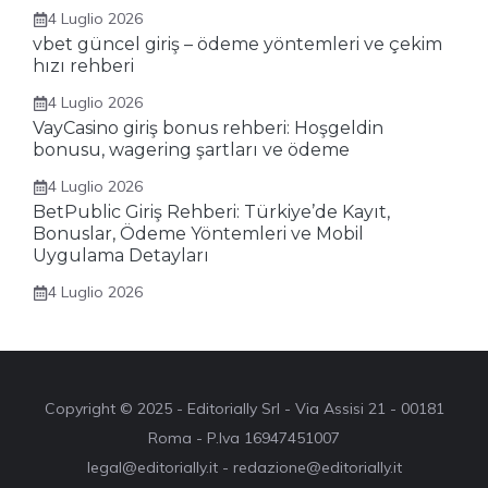
4 Luglio 2026
vbet güncel giriş – ödeme yöntemleri ve çekim
hızı rehberi
4 Luglio 2026
VayCasino giriş bonus rehberi: Hoşgeldin
bonusu, wagering şartları ve ödeme
4 Luglio 2026
BetPublic Giriş Rehberi: Türkiye’de Kayıt,
Bonuslar, Ödeme Yöntemleri ve Mobil
Uygulama Detayları
4 Luglio 2026
Copyright © 2025 - Editorially Srl - Via Assisi 21 - 00181
Roma - P.Iva 16947451007
legal@editorially.it - redazione@editorially.it