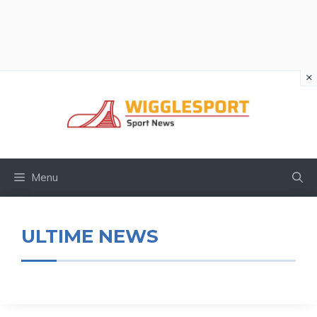
×
Vai
al
contenuto
Menu
ULTIME NEWS