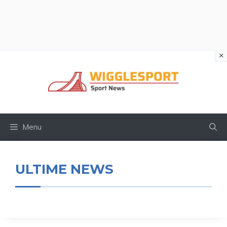
×
Vai
al
contenuto
Menu
ULTIME NEWS