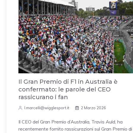
Il Gran Premio di F1 in Australia è
confermato: le parole del CEO
rassicurano i fan
l.marcelli@wigglesport.it
2 Marzo 2026
Il CEO del Gran Premio d’Australia, Travis Auld, ha
recentemente fornito rassicurazioni sul Gran Premio di