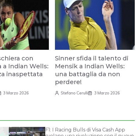
 schiera con
Sinner sfida il talento di
 a Indian Wells:
Mensik a Indian Wells:
za inaspettata
una battaglia da non
s
perdere!
3 Marzo 2026
Stefano Cerulli
3 Marzo 2026
F1: I Racing Bulls di Visa Cash App
svelano una rivoluzione con il nuovo