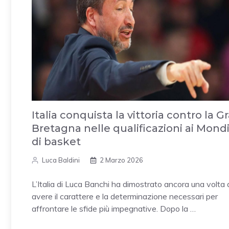
Italia conquista la vittoria contro la G
Bretagna nelle qualificazioni ai Mondi
di basket
Luca Baldini
2 Marzo 2026
L’Italia di Luca Banchi ha dimostrato ancora una volta 
avere il carattere e la determinazione necessari per
affrontare le sfide più impegnative. Dopo la …