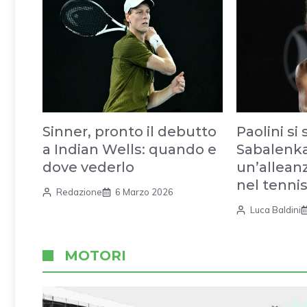
Sinner, pronto il debutto
Paolini si
a Indian Wells: quando e
Sabalenka
dove vederlo
un’allean
nel tenni
Redazione
6 Marzo 2026
Luca Baldini
MOTORI