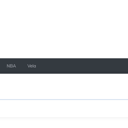
NBA
Vela