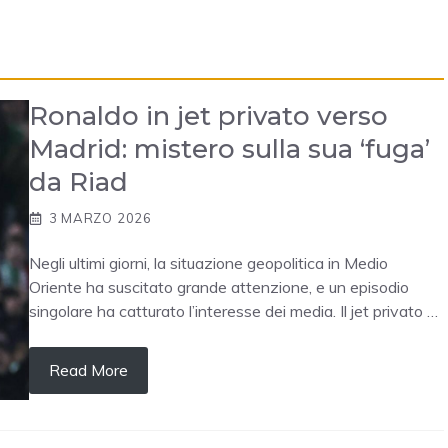
Ronaldo in jet privato verso
Madrid: mistero sulla sua ‘fuga’
da Riad
3 MARZO 2026
Negli ultimi giorni, la situazione geopolitica in Medio
Oriente ha suscitato grande attenzione, e un episodio
singolare ha catturato l’interesse dei media. Il jet privato …
Read More