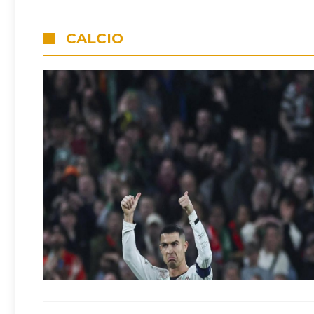
CALCIO