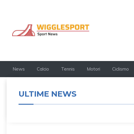
Vai
al
contenuto
News
Calcio
Tennis
Motori
Ciclismo
ULTIME NEWS