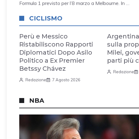
Formula 1 previsto per l’8 marzo a Melbourne. In …
CICLISMO
Perù e Messico
Argentina
Ristabiliscono Rapporti
sulla prop
Diplomatici Dopo Asilo
Milei, gov
Politico a Ex Premier
parti più
Betssy Chávez
Redazione
Redazione
7 Agosto 2026
NBA