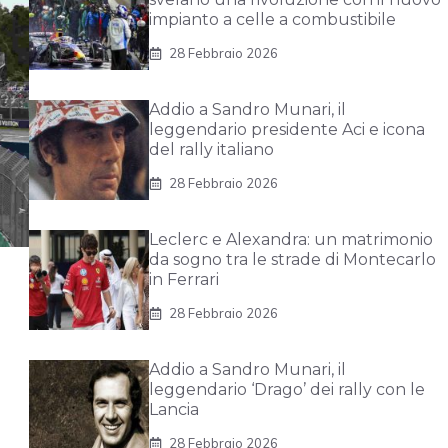
impianto a celle a combustibile
28 Febbraio 2026
Addio a Sandro Munari, il
leggendario presidente Aci e icona
del rally italiano
28 Febbraio 2026
Leclerc e Alexandra: un matrimonio
da sogno tra le strade di Montecarlo
in Ferrari
28 Febbraio 2026
Addio a Sandro Munari, il
leggendario ‘Drago’ dei rally con le
Lancia
28 Febbraio 2026