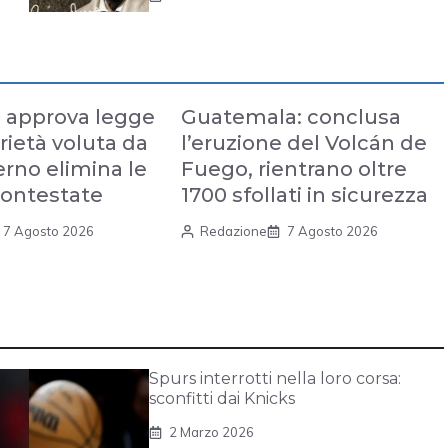
 approva legge
Guatemala: conclusa
rietà voluta da
l’eruzione del Volcán de
erno elimina le
Fuego, rientrano oltre
 contestate
1700 sfollati in sicurezza
7 Agosto 2026
Redazione
7 Agosto 2026
Spurs interrotti nella loro corsa:
sconfitti dai Knicks
2 Marzo 2026