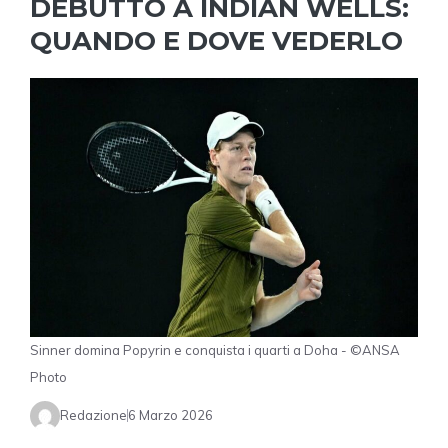
DEBUTTO A INDIAN WELLS:
QUANDO E DOVE VEDERLO
Sinner domina Popyrin e conquista i quarti a Doha - ©ANSA
Photo
Redazione
6 Marzo 2026