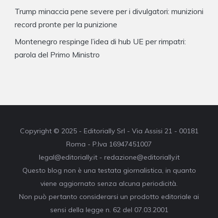
Trump minaccia pene severe per i divulgatori: munizioni
record pronte per la punizione
Montenegro respinge l’idea di hub UE per rimpatri:
parola del Primo Ministro
Copyright © 2025 - Editorially Srl - Via Assisi 21 - 00181
Roma - P.Iva 16947451007
legal@editorially.it - redazione@editorially.it
Questo blog non è una testata giornalistica, in quanto
viene aggiornato senza alcuna periodicità.
Non può pertanto considerarsi un prodotto editoriale ai
sensi della legge n. 62 del 07.03.2001