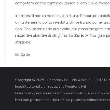
competere anche contro avversari di alto livello, fond
In sintesi, il match ha messo in risalto l’importanza de
a mantenere la porta inviolata, dimostrando come la sol
tipo. Con l’attenzione ora rivolta alle prossime gare, e
i rispettivi obiettivi di stagione. La
Serie A
è lunga e pie
stagione.
Categorie
Calcio
Copyright © 2025 - Editorially Srl - Via Assisi 21 - 00181
legal@editorially.it - redazione@editorially.it
Questo blog non è una testata giornalistica, in quanto vie
Non può pertanto considerarsi un prodotto editoriale ai se