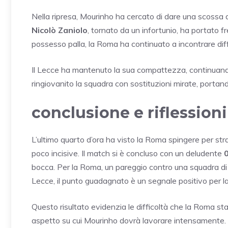
Nella ripresa, Mourinho ha cercato di dare una scossa a
Nicolò Zaniolo
, tornato da un infortunio, ha portato f
possesso palla, la Roma ha continuato a incontrare diff
Il Lecce ha mantenuto la sua compattezza, continuando 
ringiovanito la squadra con sostituzioni mirate, portand
conclusione e riflessioni
L’ultimo quarto d’ora ha visto la Roma spingere per str
poco incisive. Il match si è concluso con un deludente
bocca. Per la Roma, un pareggio contro una squadra di 
Lecce, il punto guadagnato è un segnale positivo per la
Questo risultato evidenzia le difficoltà che la Roma st
aspetto su cui Mourinho dovrà lavorare intensamente. D’