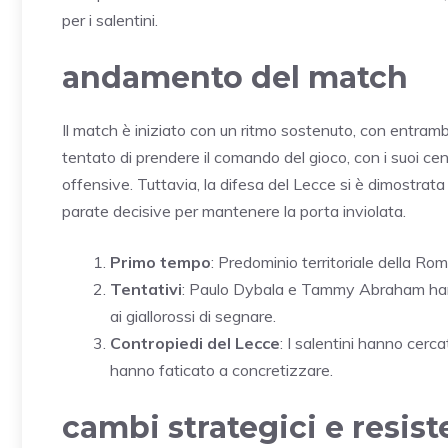
per i salentini.
andamento del match
Il match è iniziato con un ritmo sostenuto, con entramb
tentato di prendere il comando del gioco, con i suoi ce
offensive. Tuttavia, la difesa del Lecce si è dimostrata 
parate decisive per mantenere la porta inviolata.
Primo tempo
: Predominio territoriale della Ro
Tentativi
: Paulo Dybala e Tammy Abraham han
ai giallorossi di segnare.
Contropiedi del Lecce
: I salentini hanno cerca
hanno faticato a concretizzare.
cambi strategici e resist