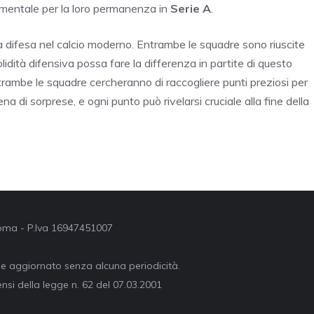
amentale per la loro permanenza in
Serie A
.
lla difesa nel calcio moderno. Entrambe le squadre sono riuscite
idità difensiva possa fare la differenza in partite di questo
ntrambe le squadre cercheranno di raccogliere punti preziosi per
na di sorprese, e ogni punto può rivelarsi cruciale alla fine della
 Roma - P.Iva 16947451007
ne aggiornato senza alcuna periodicità.
nsi della legge n. 62 del 07.03.2001