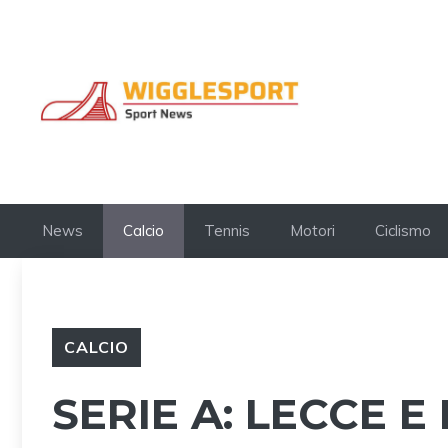
Vai
al
contenuto
News
Calcio
Tennis
Motori
Ciclismo
CALCIO
SERIE A: LECCE E