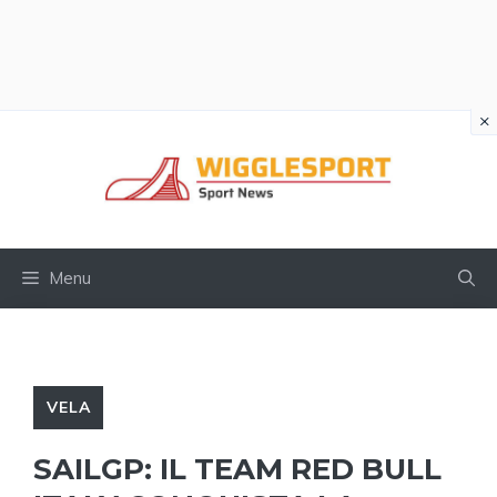
×
Vai
al
contenuto
Menu
VELA
SAILGP: IL TEAM RED BULL