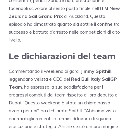
consentito, penalizzando la loro prestazione e
facendoli scivolare al sesto posto finale nell’
ITM New
Zealand Sail Grand Prix
di Auckland. Questo
episodio ha dimostrato quanto sia sottile il confine tra
successo e battuta d’arresto nelle competizioni di alto
livello.
Le dichiarazioni del team
Commentando il weekend di gara,
Jimmy Spithill
,
leggendario velista e CEO del
Red Bull Italy SailGP
Team
, ha espresso la sua soddisfazione per i
progressi compiuti dal team rispetto al loro debutto a
Dubai. “Questo weekend è stato un chiaro passo
avanti per noi”, ha dichiarato Spithill. “Abbiamo visto
enormi miglioramenti in termini di lavoro di squadra,
esecuzione e strategia. Anche se c’è ancora margine