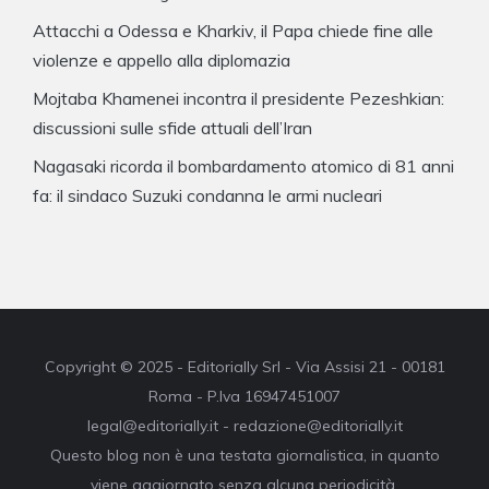
Attacchi a Odessa e Kharkiv, il Papa chiede fine alle
violenze e appello alla diplomazia
Mojtaba Khamenei incontra il presidente Pezeshkian:
discussioni sulle sfide attuali dell’Iran
Nagasaki ricorda il bombardamento atomico di 81 anni
fa: il sindaco Suzuki condanna le armi nucleari
Copyright © 2025 - Editorially Srl - Via Assisi 21 - 00181
Roma - P.Iva 16947451007
legal@editorially.it - redazione@editorially.it
Questo blog non è una testata giornalistica, in quanto
viene aggiornato senza alcuna periodicità.