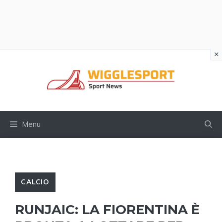
×
Vai
al
contenuto
Menu
CALCIO
RUNJAIC: LA FIORENTINA È