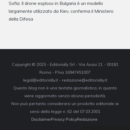
Sofia: Il drone esploso in Bulgaria è un modello
largamente utilizzato da Kiev, conferma il Ministero
della Difesa
Copyright © 2025 - Editorially Srl - Via Assisi 21 - 00181
Roma - P.Iva 16947451007
legal@editorially.it - redazione@editorially.it
Questo blog non è una testata giornalistica, in quanto
viene aggiornato senza alcuna periodicità.
Non può pertanto considerarsi un prodotto editoriale ai
sensi della legge n. 62 del 07.03.2001
Disclaimer
Privacy Policy
Redazione