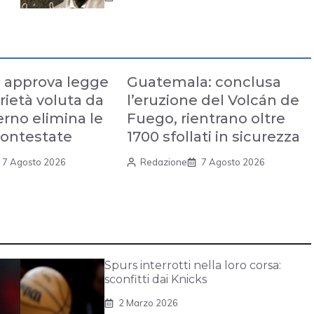
 approva legge
Guatemala: conclusa
rietà voluta da
l’eruzione del Volcán de
erno elimina le
Fuego, rientrano oltre
 contestate
1700 sfollati in sicurezza
7 Agosto 2026
Redazione
7 Agosto 2026
Spurs interrotti nella loro corsa:
sconfitti dai Knicks
2 Marzo 2026