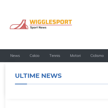
Vai
al
contenuto
News
Calcio
Tennis
Motori
Ciclismo
ULTIME NEWS