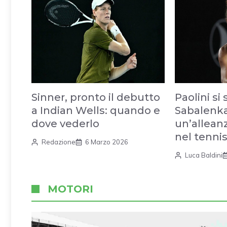
Sinner, pronto il debutto
Paolini si
a Indian Wells: quando e
Sabalenka
dove vederlo
un’allean
nel tenni
Redazione
6 Marzo 2026
Luca Baldini
MOTORI