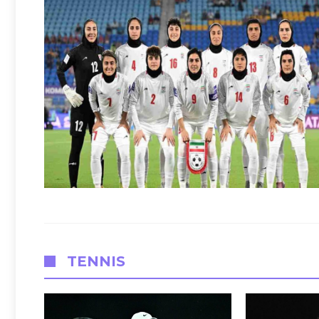
TENNIS