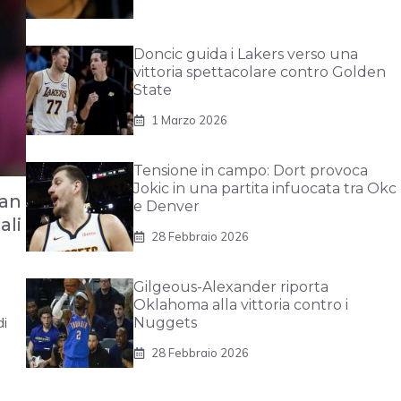
Doncic guida i Lakers verso una
vittoria spettacolare contro Golden
State
1 Marzo 2026
Tensione in campo: Dort provoca
Jokic in una partita infuocata tra Okc
ran
e Denver
ali
28 Febbraio 2026
Gilgeous-Alexander riporta
Oklahoma alla vittoria contro i
di
Nuggets
28 Febbraio 2026