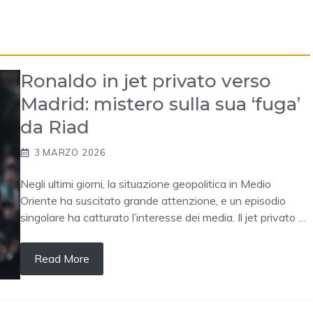
Ronaldo in jet privato verso
Madrid: mistero sulla sua ‘fuga’
da Riad
3 MARZO 2026
Negli ultimi giorni, la situazione geopolitica in Medio
Oriente ha suscitato grande attenzione, e un episodio
singolare ha catturato l’interesse dei media. Il jet privato …
Read More