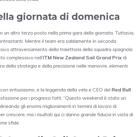
ella giornata di domenica
 un altro terzo posto nella prima gara della giornata. Tuttavia,
contrastanti. Mentre il team era saldamente in seconda
cessivo attraversamento della traiettoria della squadra spagnola
to complessivo nell’
ITM New Zealand Sail Grand Prix
di
a della strategia e della precisione nelle manovre, elementi
con entusiasmo, e la leggenda della vela e CEO del
Red Bull
sfazione per i progressi fatti. “Questo weekend è stato un
olineando gli enormi miglioramenti in termini di lavoro di
 crescere, ma i risultati qui ci danno grande fiducia in vista di
ime sfide.