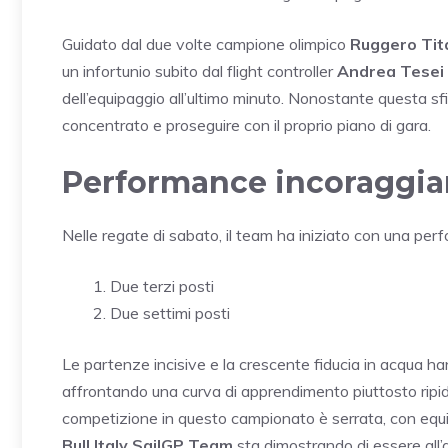
Guidato dal due volte campione olimpico
Ruggero Tit
un infortunio subito dal flight controller
Andrea Tesei
dell’equipaggio all’ultimo minuto. Nonostante questa sfi
concentrato e proseguire con il proprio piano di gara.
Performance incoraggian
Nelle regate di sabato, il team ha iniziato con una pe
Due terzi posti
Due settimi posti
Le partenze incisive e la crescente fiducia in acqua ha
affrontando una curva di apprendimento piuttosto ripid
competizione in questo campionato è serrata, con equipag
Bull Italy SailGP Team
sta dimostrando di essere all’a