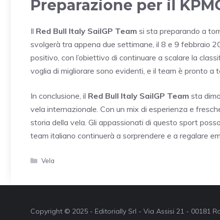
Preparazione per il KPMG
Il
Red Bull Italy SailGP Team
si sta preparando a torn
svolgerà tra appena due settimane, il 8 e 9 febbraio 20
positivo, con l’obiettivo di continuare a scalare la classi
voglia di migliorare sono evidenti, e il team è pronto a 
In conclusione, il
Red Bull Italy SailGP Team
sta dimo
vela internazionale. Con un mix di esperienza e fresche
storia della vela. Gli appassionati di questo sport poss
team italiano continuerà a sorprendere e a regalare em
Categorie
Vela
Copyright © 2025 - Editorially Srl - Via Assisi 21 - 00181