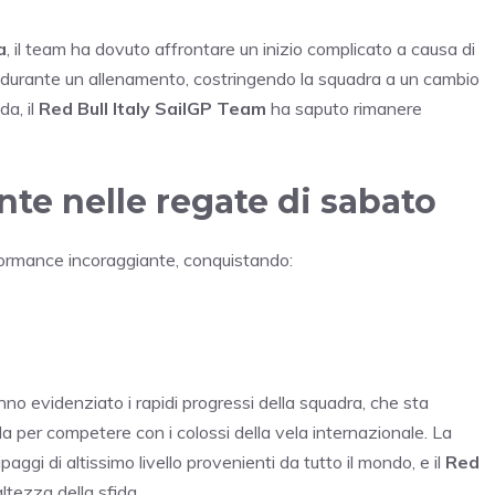
a
, il team ha dovuto affrontare un inizio complicato a causa di
durante un allenamento, costringendo la squadra a un cambio
da, il
Red Bull Italy SailGP Team
ha saputo rimanere
te nelle regate di sabato
rformance incoraggiante, conquistando:
nno evidenziato i rapidi progressi della squadra, che sta
a per competere con i colossi della vela internazionale. La
gi di altissimo livello provenienti da tutto il mondo, e il
Red
ltezza della sfida.