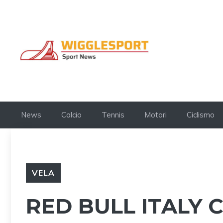
Vai
al
contenuto
News
Calcio
Tennis
Motori
Ciclismo
VELA
RED BULL ITALY 