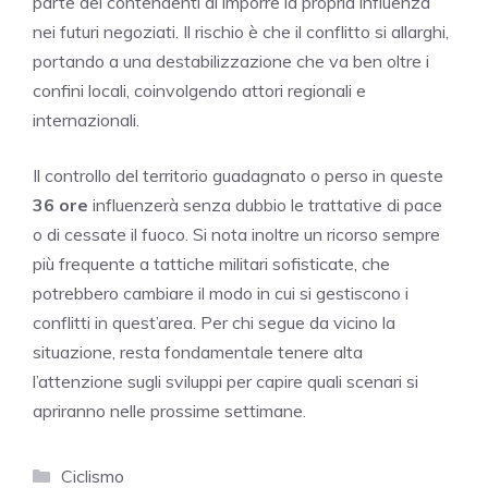
parte dei contendenti di imporre la propria influenza
nei futuri negoziati. Il rischio è che il conflitto si allarghi,
portando a una destabilizzazione che va ben oltre i
confini locali, coinvolgendo attori regionali e
internazionali.
Il controllo del territorio guadagnato o perso in queste
36 ore
influenzerà senza dubbio le trattative di pace
o di cessate il fuoco. Si nota inoltre un ricorso sempre
più frequente a tattiche militari sofisticate, che
potrebbero cambiare il modo in cui si gestiscono i
conflitti in quest’area. Per chi segue da vicino la
situazione, resta fondamentale tenere alta
l’attenzione sugli sviluppi per capire quali scenari si
apriranno nelle prossime settimane.
Categorie
Ciclismo