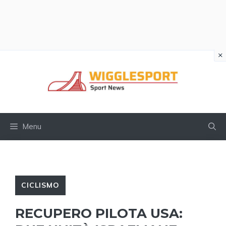
×
Vai
al
contenuto
Menu
CICLISMO
RECUPERO PILOTA USA: