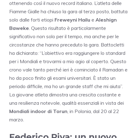
ottenendo così il nuovo record italiano. L’atleta delle
Fiamme Gialle ha chiuso la gara al terzo posto, battuta
solo dalle forti etiopi
Freweyni Hailu
e
Aleshign
Baweke
. Questo risultato è particolarmente
significativo non solo per il tempo, ma anche per le
circostanze che hanno preceduto la gara. Battocletti
ha dichiarato: “L’obiettivo era raggiungere lo standard
per i Mondiali e trovarmi a mio agio al coperto. Questo
crono vale tanto perché ieri è cominciato il Ramadan e
ho da poco finito gli esami universitari. È stato un
periodo difficile, ma ho un grande staff che mi aiuta”.
La giovane atleta dimostra una crescita costante e
una resilienza notevole, qualità essenziali in vista dei
Mondiali indoor di Torun
, in Polonia, dal 20 al 22
marzo.
Federico Riva: un nuovo