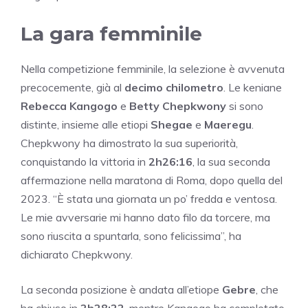
La gara femminile
Nella competizione femminile, la selezione è avvenuta
precocemente, già al
decimo chilometro
. Le keniane
Rebecca Kangogo
e
Betty Chepkwony
si sono
distinte, insieme alle etiopi
Shegae
e
Maeregu
.
Chepkwony ha dimostrato la sua superiorità,
conquistando la vittoria in
2h26:16
, la sua seconda
affermazione nella maratona di Roma, dopo quella del
2023. “È stata una giornata un po’ fredda e ventosa.
Le mie avversarie mi hanno dato filo da torcere, ma
sono riuscita a spuntarla, sono felicissima”, ha
dichiarato Chepkwony.
La seconda posizione è andata all’etiope
Gebre
, che
ha chiuso in
2h28:22
, mentre Kangogo ha completato