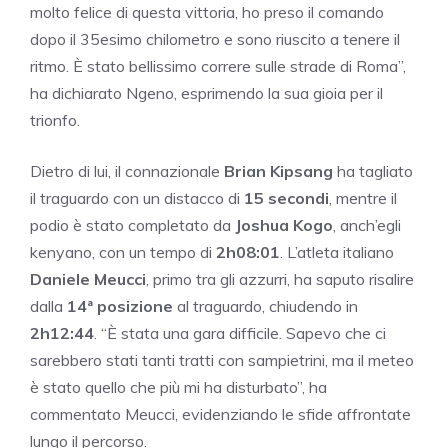
molto felice di questa vittoria, ho preso il comando
dopo il 35esimo chilometro e sono riuscito a tenere il
ritmo. È stato bellissimo correre sulle strade di Roma”,
ha dichiarato Ngeno, esprimendo la sua gioia per il
trionfo.
Dietro di lui, il connazionale
Brian Kipsang
ha tagliato
il traguardo con un distacco di
15 secondi
, mentre il
podio è stato completato da
Joshua Kogo
, anch’egli
kenyano, con un tempo di
2h08:01
. L’atleta italiano
Daniele Meucci
, primo tra gli azzurri, ha saputo risalire
dalla
14ª posizione
al traguardo, chiudendo in
2h12:44
. “È stata una gara difficile. Sapevo che ci
sarebbero stati tanti tratti con sampietrini, ma il meteo
è stato quello che più mi ha disturbato”, ha
commentato Meucci, evidenziando le sfide affrontate
lungo il percorso.