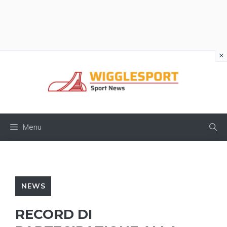
×
Vai
al
contenuto
Menu
NEWS
RECORD DI