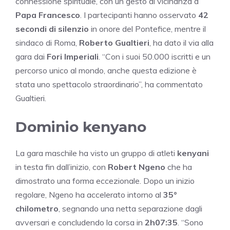
connessione spirituale, con un gesto di vicinanza a
Papa Francesco
. I partecipanti hanno osservato
42
secondi di silenzio
in onore del Pontefice, mentre il
sindaco di Roma,
Roberto Gualtieri
, ha dato il via alla
gara dai
Fori Imperiali
. “Con i suoi 50.000 iscritti e un
percorso unico al mondo, anche questa edizione è
stata uno spettacolo straordinario”, ha commentato
Gualtieri.
Dominio kenyano
La gara maschile ha visto un gruppo di atleti
kenyani
in testa fin dall’inizio, con
Robert Ngeno
che ha
dimostrato una forma eccezionale. Dopo un inizio
regolare, Ngeno ha accelerato intorno al
35°
chilometro
, segnando una netta separazione dagli
avversari e concludendo la corsa in
2h07:35
. “Sono