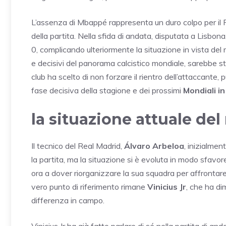
L’assenza di Mbappé rappresenta un duro colpo per il 
della partita. Nella sfida di andata, disputata a Lisbona
0, complicando ulteriormente la situazione in vista del 
e decisivi del panorama calcistico mondiale, sarebbe stat
club ha scelto di non forzare il rientro dell’attaccante
fase decisiva della stagione e dei prossimi
Mondiali i
la situazione attuale del
Il tecnico del Real Madrid,
Álvaro Arbeloa
, inizialme
la partita, ma la situazione si è evoluta in modo sfavo
ora a dover riorganizzare la sua squadra per affrontare 
vero punto di riferimento rimane
Vinicius Jr
, che ha di
differenza in campo.
Vinicius Jr ha già fatto parlare di sé nella partita di a