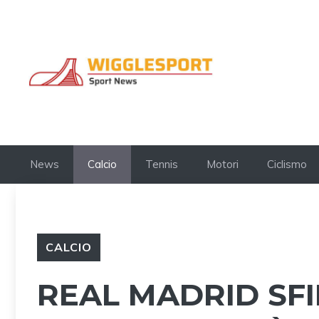
Vai
al
contenuto
News
Calcio
Tennis
Motori
Ciclismo
CALCIO
REAL MADRID SFI