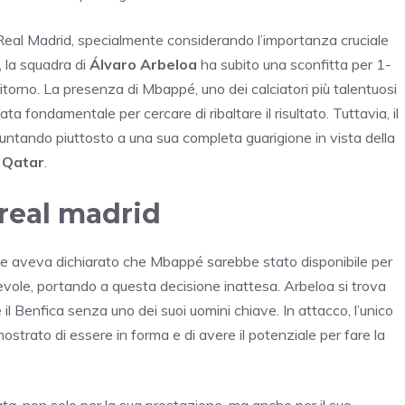
Real Madrid, specialmente considerando l’importanza cruciale
, la squadra di
Álvaro Arbeloa
ha subito una sconfitta per 1-
ritorno. La presenza di Mbappé, uno dei calciatori più talentuosi
a fondamentale per cercare di ribaltare il risultato. Tuttavia, il
, puntando piuttosto a una sua completa guarigione in vista della
n Qatar
.
 real madrid
nte aveva dichiarato che Mbappé sarebbe stato disponibile per
revole, portando a questa decisione inattesa. Arbeloa si trova
il Benfica senza uno dei suoi uomini chiave. In attacco, l’unico
mostrato di essere in forma e di avere il potenziale per fare la
ndata, non solo per la sua prestazione, ma anche per il suo